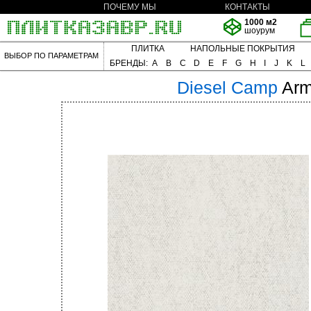
ПОЧЕМУ МЫ
КОНТАКТЫ
1000 м2
шоурум
ПЛИТКА
НАПОЛЬНЫЕ ПОКРЫТИЯ
ВЫБОР ПО ПАРАМЕТРАМ
БРЕНДЫ:
A
B
C
D
E
F
G
H
I
J
K
L
Diesel
Camp
Arm