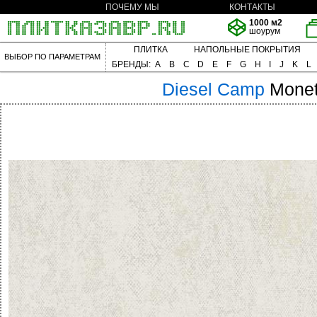
ПОЧЕМУ МЫ
КОНТАКТЫ
1000 м2
шоурум
ПЛИТКА
НАПОЛЬНЫЕ ПОКРЫТИЯ
ВЫБОР ПО ПАРАМЕТРАМ
БРЕНДЫ:
A
B
C
D
E
F
G
H
I
J
K
L
Diesel
Camp
Monet