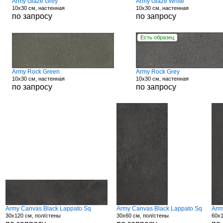
Army Glaze Grey
Army Glaze White
10x30 см, настенная
10x30 см, настенная
по запросу
по запросу
Есть образец
Army Rock Green
Army Rock Grey
10x30 см, настенная
10x30 см, настенная
по запросу
по запросу
Army Canvas Black Lappato Sq
Army Canvas Black Lappato Sq
Arm
30x120 см, пол/стены
30x60 см, пол/стены
60x1