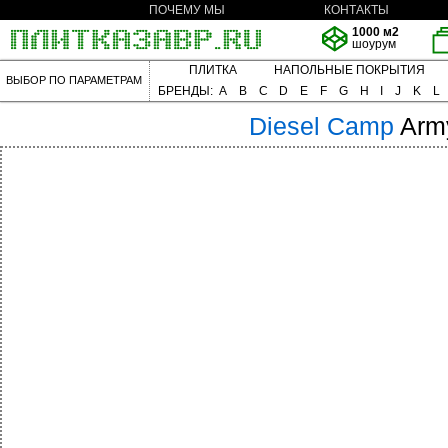
ПОЧЕМУ МЫ
КОНТАКТЫ
1000 м2
шоурум
ПЛИТКА
НАПОЛЬНЫЕ ПОКРЫТИЯ
ВЫБОР ПО ПАРАМЕТРАМ
БРЕНДЫ:
A
B
C
D
E
F
G
H
I
J
K
L
Diesel
Camp
Arm