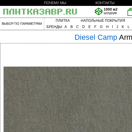
ПОЧЕМУ МЫ
КОНТАКТЫ
1000 м2
шоурум
ПЛИТКА
НАПОЛЬНЫЕ ПОКРЫТИЯ
ВЫБОР ПО ПАРАМЕТРАМ
БРЕНДЫ:
A
B
C
D
E
F
G
H
I
J
K
L
Diesel
Camp
Arm