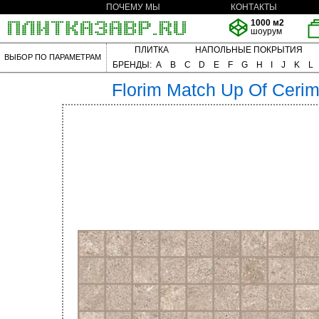
ПОЧЕМУ МЫ
КОНТАКТЫ
1000 м2
шоурум
ПЛИТКА
НАПОЛЬНЫЕ ПОКРЫТИЯ
ВЫБОР ПО ПАРАМЕТРАМ
БРЕНДЫ:
A
B
C
D
E
F
G
H
I
J
K
L
Florim
Match Up Of Ceri