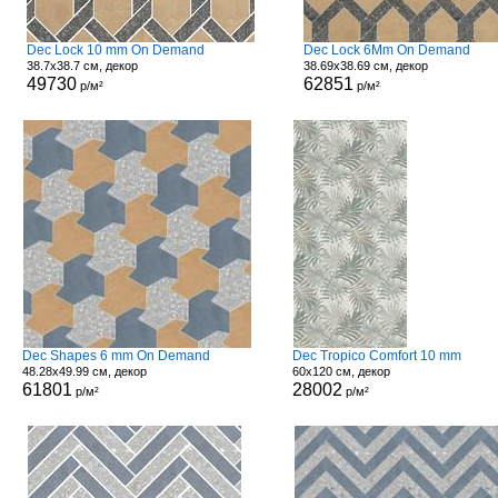
Dec Lock 10 mm On Demand
Dec Lock 6Mm On Demand
38.7x38.7 см, декор
38.69x38.69 см, декор
49730
62851
р/м²
р/м²
Dec Shapes 6 mm On Demand
Dec Tropico Comfort 10 mm
48.28x49.99 см, декор
60x120 см, декор
61801
28002
р/м²
р/м²