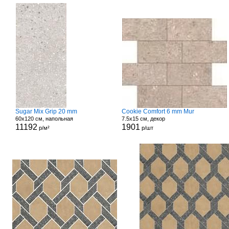
Sugar Mix Grip 20 mm
Cookie Comfort 6 mm Mur
60x120 см, напольная
7.5x15 см, декор
11192
1901
р/м²
р/шт