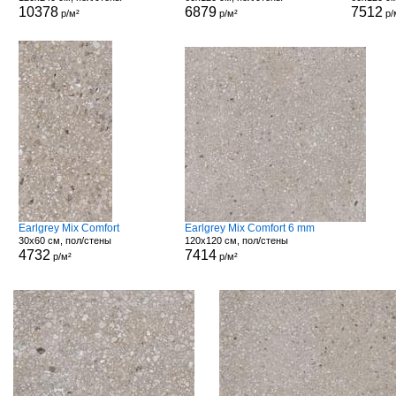
10378
6879
7512
р/м²
р/м²
р/
Earlgrey Mix Comfort
Earlgrey Mix Comfort 6 mm
30x60 см, пол/стены
120x120 см, пол/стены
4732
7414
р/м²
р/м²