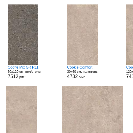
Cooffe Mix GR R11
Cookie Comfort
Coo
60x120 см, пол/стены
30x60 см, пол/стены
120x
7512
4732
74
р/м²
р/м²