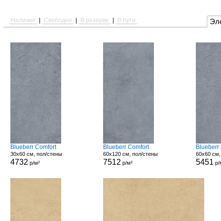
Наличие
|
Свободно
|
В резерве
|
В пути
Эл
Blueberr Comfort
Blueberr Comfort
Blueberr
30x60 см, пол/стены
60x120 см, пол/стены
60x60 см,
4732
7512
5451
р/м²
р/м²
р/