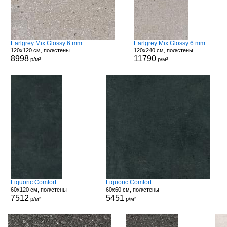
Earlgrey Mix Glossy 6 mm
Earlgrey Mix Glossy 6 mm
120x120 см, пол/стены
120x240 см, пол/стены
8998
11790
р/м²
р/м²
Liquoric Comfort
Liquoric Comfort
60x120 см, пол/стены
60x60 см, пол/стены
7512
5451
р/м²
р/м²