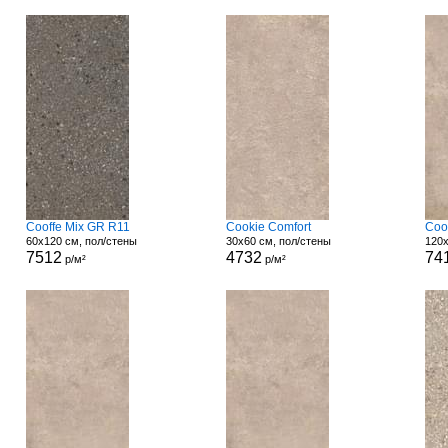
Cooffe Mix GR R11
Cookie Comfort
Coo
60x120 см, пол/стены
30x60 см, пол/стены
120x
7512
4732
74
р/м²
р/м²