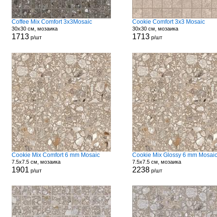
Coffee Mix Comfort 3x3Mosaic
Cookie Comfort 3x3 Mosaic
30x30 см, мозаика
30x30 см, мозаика
1713
1713
р/шт
р/шт
Cookie Mix Comfort 6 mm Mosaic
Cookie Mix Glossy 6 mm Mosai
7.5x7.5 см, мозаика
7.5x7.5 см, мозаика
1901
2238
р/шт
р/шт