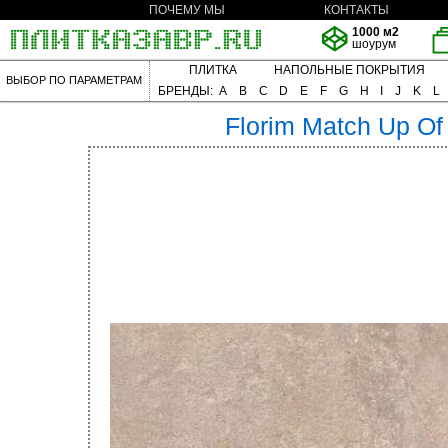
ПОЧЕМУ МЫ
КОНТАКТЫ
1000 м2
шоурум
ПЛИТКА
НАПОЛЬНЫЕ ПОКРЫТИЯ
ВЫБОР ПО ПАРАМЕТРАМ
БРЕНДЫ:
A
B
C
D
E
F
G
H
I
J
K
L
Florim
Match Up Of