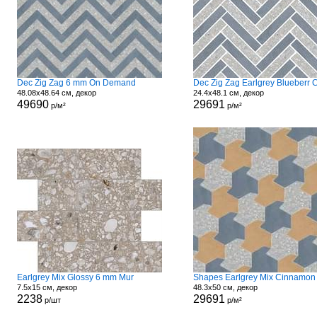
Dec Zig Zag 6 mm On Demand
48.08x48.64 см, декор
24.4x48.1 см, декор
49690
29691
р/м²
р/м²
Earlgrey Mix Glossy 6 mm Mur
7.5x15 см, декор
48.3x50 см, декор
2238
29691
р/шт
р/м²