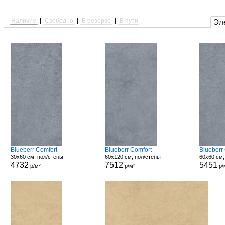
Наличие
|
Свободно
|
В резерве
|
В пути
Эл
Blueberr Comfort
Blueberr Comfort
Blueberr
30x60 см, пол/стены
60x120 см, пол/стены
60x60 см,
4732
7512
5451
р/м²
р/м²
р/