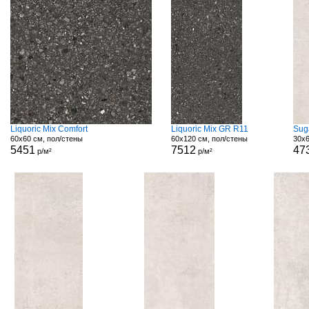
Liquoric Mix Comfort
Liquoric Mix GR R11
Sug
60x60 см, пол/стены
60x120 см, пол/стены
30x6
5451
7512
47
р/м²
р/м²