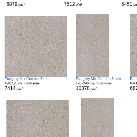
6879
7512
5451
р/м²
р/м²
р/
Earlgrey Mix Comfort 6 mm
Earlgrey Mix Comfort 6 mm
Ear
120x120 см, пол/стены
120x240 см, пол/стены
60x1
7414
10378
68
р/м²
р/м²