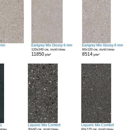
6 mm
Earlgrey Mix Glossy 6 mm
Earlgrey Mix Glossy 6 mm
120x240 см, пол/стены
60x120 см, пол/стены
11850
8514
р/м²
р/м²
11
Liquoric Mix Comfort
Liquoric Mix Comfort
стены
30x60 см, пол/стены
60x120 см, пол/стены