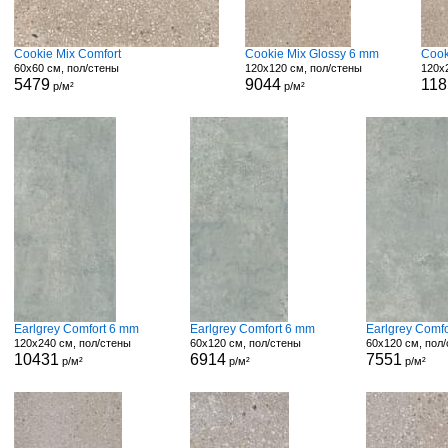
Cookie Mix Comfort
Cookie Mix Glossy 6 mm
Cook
60x60 см, пол/стены
120x120 см, пол/стены
120x
5479
9044
118
р/м²
р/м²
Earlgrey Comfort 6 mm
Earlgrey Comfort 6 mm
Earlgrey Comfo
120x240 см, пол/стены
60x120 см, пол/стены
60x120 см, пол
10431
6914
7551
р/м²
р/м²
р/м²