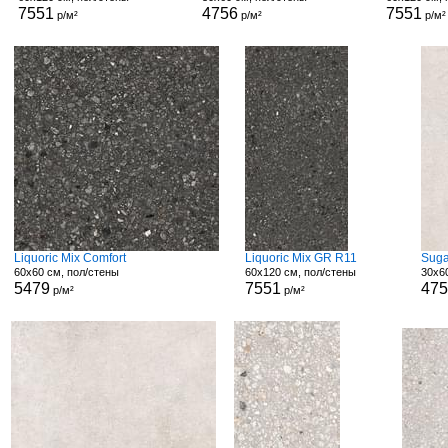
7551
4756
7551
р/м²
р/м²
р/м²
Liquoric Mix Comfort
Liquoric Mix GR R11
Suga
60x60 см, пол/стены
60x120 см, пол/стены
30x6
5479
7551
47
р/м²
р/м²