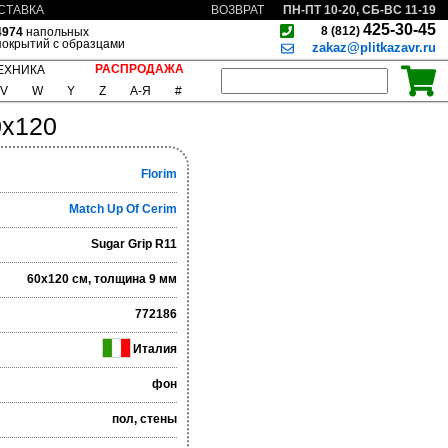
ПН-ПТ 10-20, СБ-ВС 11-19
СТАВКА
ВОЗВРАТ
425-30-45
8 (812)
4974
напольных
покрытий с образцами
zakaz@plitkazavr.ru
РАСПРОДАЖА
ЕХНИКА
V
W
Y
Z
А-Я
#
0x120
Florim
Match Up Of Cerim
Sugar Grip R11
60x120 см, толщина 9 мм
772186
Италия
фон
пол, стены