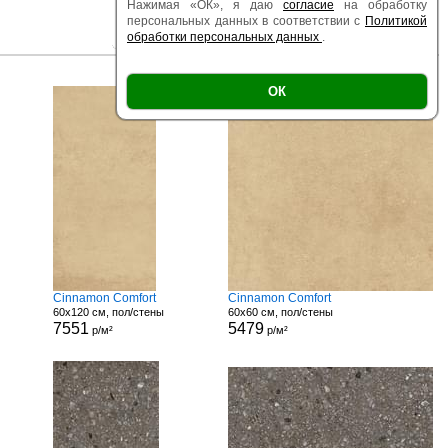
Нажимая «ОК», я даю
согласие
на обработку
персональных данных в соответствии с
Политикой
обработки персональных данных
.
|
|
Есть образец
Поверхность
Размер
ОК
Cinnamon Comfort
Cinnamon Comfort
60x120 см, пол/стены
60x60 см, пол/стены
7551
5479
р/м²
р/м²