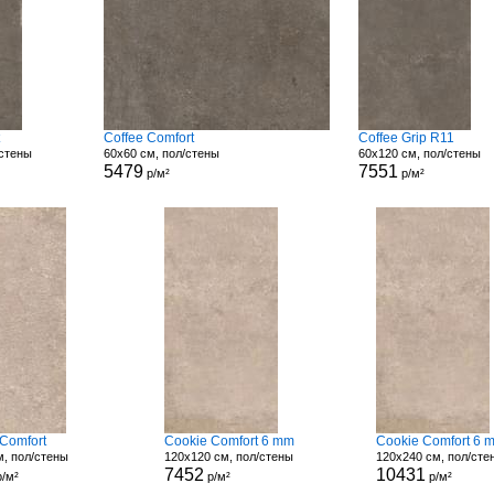
t
Coffee Comfort
Coffee Grip R11
/стены
60x60 см, пол/стены
60x120 см, пол/стены
5479
7551
р/м²
р/м²
Comfort
Cookie Comfort 6 mm
Cookie Comfort 6 
м, пол/стены
120x120 см, пол/стены
120x240 см, пол/сте
7452
10431
/м²
р/м²
р/м²