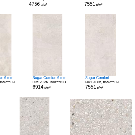
4756
7551
р/м²
р/м²
ort 6 mm
Sugar Comfort 6 mm
Sugar Comfort
пол/стены
60x120 см, пол/стены
60x120 см, пол/стены
6914
7551
²
р/м²
р/м²