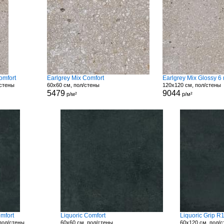
omfort
Earlgrey Mix Comfort
Earlgrey Mix Glossy 
/стены
60x60 см, пол/стены
120x120 см, пол/стены
5479
9044
р/м²
р/м²
mfort
Liquoric Comfort
Liquoric Grip R
пол/стены
60x60 см, пол/стены
60x120 см, пол/