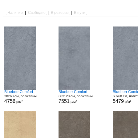
Наличие
|
Свободно
|
В резерве
|
В пути
Blueberr Comfort
Blueberr Comfort
Blueberr Comfo
30x60 см, пол/стены
60x120 см, пол/стены
60x60 см, пол/
4756
7551
5479
р/м²
р/м²
р/м²