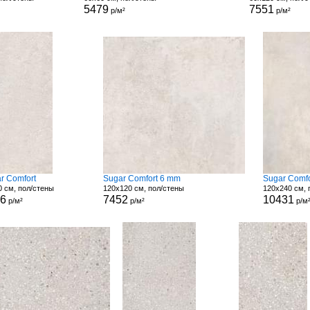
5479
7551
р/м²
р/м²
r Comfort
Sugar Comfort 6 mm
Sugar Comf
0 см, пол/стены
120x120 см, пол/стены
120x240 см, 
56
7452
10431
р/м²
р/м²
р/м