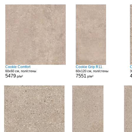
Cookie Comfort
Cookie Grip R11
C
60x60 см, пол/стены
60x120 см, пол/стены
3
5479
7551
р/м²
р/м²