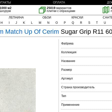
НТАКТЫ
ОПЛАТА
ДО
1000 м2
25019
вариантов
шоурум
плитки с образцами
ЛЕПНИНА
ОБОИ
КРАСКИ
САНТ
H
I
J
K
L
M
N
O
P
Q
R
S
T
U
im
Match Up Of Cerim
Sugar Grip R11 6
Фабрика
Коллекция
Название
Размер
Артикул
Страна производитель
Тип
Применение