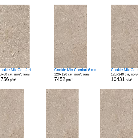
ookie Mix Comfort
Cookie Mix Comfort 6 mm
Cookie Mix Com
0x60 см, пол/стены
120x120 см, пол/стены
120x240 см, пол
4756
7452
10431
р/м²
р/м²
р/м²