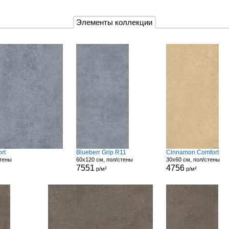
Элементы коллекции
rt
Blueberr Grip R11
Cinnamon Comfort
стены
60x120 см, пол/стены
30x60 см, пол/стены
7551
4756
р/м²
р/м²