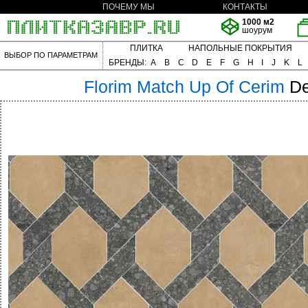
ПОЧЕМУ МЫ
КОНТАКТЫ
1000 м2
шоурум
ПЛИТКА
НАПОЛЬНЫЕ ПОКРЫТИЯ
ВЫБОР ПО ПАРАМЕТРАМ
БРЕНДЫ:
A
B
C
D
E
F
G
H
I
J
K
L
Florim
Match Up Of Cerim
De