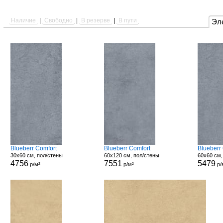
Наличие
|
Свободно
|
В резерве
|
В пути
Эл
Blueberr Comfort
Blueberr Comfort
Blueberr
30x60 см, пол/стены
60x120 см, пол/стены
60x60 см,
4756
7551
5479
р/м²
р/м²
р/