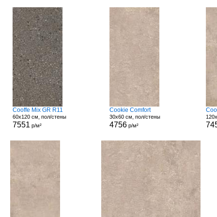
Cooffe Mix GR R11
Cookie Comfort
Coo
60x120 см, пол/стены
30x60 см, пол/стены
120x
7551
4756
74
р/м²
р/м²