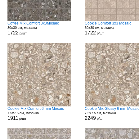
Coffee Mix Comfort 3x3Mosaic
Cookie Comfort 3x3 Mosaic
30x30 см, мозаика
30x30 см, мозаика
1722
1722
р/шт
р/шт
Cookie Mix Comfort 6 mm Mosaic
Cookie Mix Glossy 6 mm Mosai
7.5x7.5 см, мозаика
7.5x7.5 см, мозаика
1911
2249
р/шт
р/шт