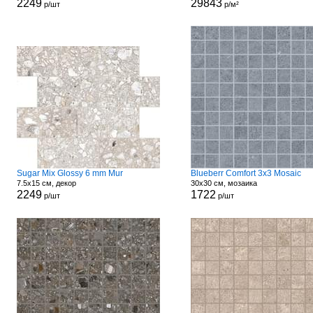
2249
29843
р/шт
р/м²
Sugar Mix Glossy 6 mm Mur
Blueberr Comfort 3x3 Mosaic
7.5x15 см, декор
30x30 см, мозаика
2249
1722
р/шт
р/шт