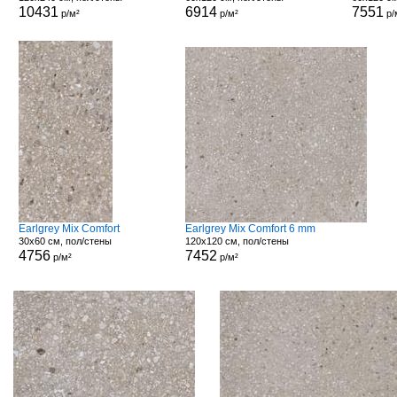
10431
6914
7551
р/м²
р/м²
р/
Earlgrey Mix Comfort
Earlgrey Mix Comfort 6 mm
30x60 см, пол/стены
120x120 см, пол/стены
4756
7452
р/м²
р/м²