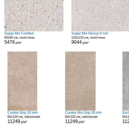
Sugar Mix Comfort
Sugar Mix Glossy 6 mm
60x60 см, пол/стены
120x120 см, пол/стены
5479
9044
р/м²
р/м²
Cookie Grip 20 mm
Cookie Mix Grip 20 mm
Ear
60x120 см, напольная
60x120 см, напольная
60x1
11249
11249
11
р/м²
р/м²