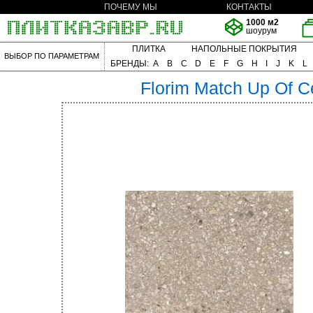
ПОЧЕМУ МЫ
КОНТАКТЫ
1000 м2
шоурум
ПЛИТКА
НАПОЛЬНЫЕ ПОКРЫТИЯ
ВЫБОР ПО ПАРАМЕТРАМ
БРЕНДЫ:
A
B
C
D
E
F
G
H
I
J
K
L
Florim
Match Up Of C