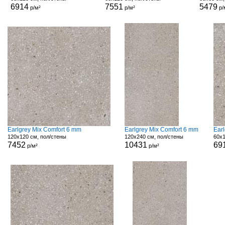
6914
7551
5479
р/м²
р/м²
р/
Earlgrey Mix Comfort 6 mm
Earlgrey Mix Comfort 6 mm
Ear
120x120 см, пол/стены
120x240 см, пол/стены
60x1
7452
10431
69
р/м²
р/м²