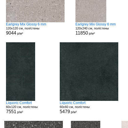
Earlgrey Mix Glossy 6 mm
Earlgrey Mix Glossy 6 mm
120x120 см, пол/стены
120x240 см, пол/стены
9044
11850
р/м²
р/м²
Liquoric Comfort
Liquoric Comfort
60x120 см, пол/стены
60x60 см, пол/стены
7551
5479
р/м²
р/м²