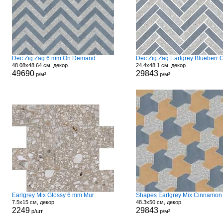
Dec Zig Zag 6 mm On Demand
48.08x48.64 см, декор
24.4x48.1 см, декор
49690
29843
р/м²
р/м²
Earlgrey Mix Glossy 6 mm Mur
7.5x15 см, декор
48.3x50 см, декор
2249
29843
р/шт
р/м²