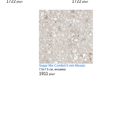
1722
1722
р/шт
р/шт
Sugar Mix Comfort 6 mm Mosaic
7.5x7.5 см, мозаика
1911
р/шт