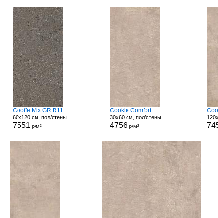
Cooffe Mix GR R11
Cookie Comfort
Coo
60x120 см, пол/стены
30x60 см, пол/стены
120x
7551
4756
74
р/м²
р/м²