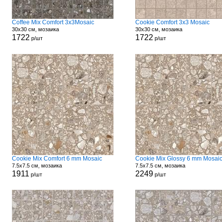
Coffee Mix Comfort 3x3Mosaic
Cookie Comfort 3x3 Mosaic
30x30 см, мозаика
30x30 см, мозаика
1722
1722
р/шт
р/шт
Cookie Mix Comfort 6 mm Mosaic
Cookie Mix Glossy 6 mm Mosai
7.5x7.5 см, мозаика
7.5x7.5 см, мозаика
1911
2249
р/шт
р/шт