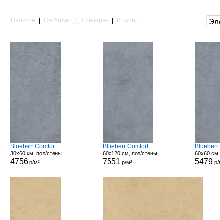
Наличие
|
Свободно
|
В резерве
|
В пути
Эл
Blueberr Comfort
Blueberr Comfort
Blueberr
30x60 см, пол/стены
60x120 см, пол/стены
60x60 см,
4756
7551
5479
р/м²
р/м²
р/