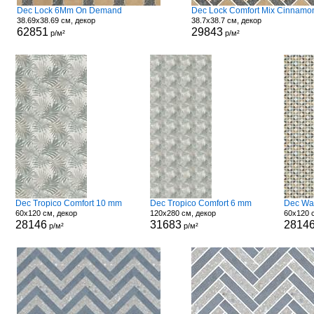
Dec Lock 6Mm On Demand
38.69x38.69 см, декор
38.7x38.7 см, декор
62851
29843
р/м²
р/м²
Dec Tropico Comfort 10 mm
Dec Tropico Comfort 6 mm
Dec Wa
60x120 см, декор
120x280 см, декор
60x120 
28146
31683
2814
р/м²
р/м²