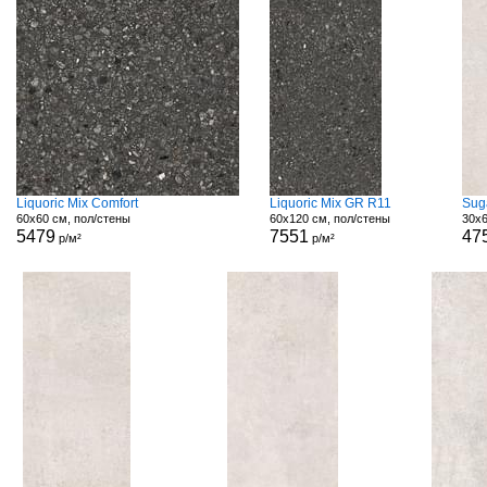
Liquoric Mix Comfort
Liquoric Mix GR R11
Sug
60x60 см, пол/стены
60x120 см, пол/стены
30x6
5479
7551
47
р/м²
р/м²