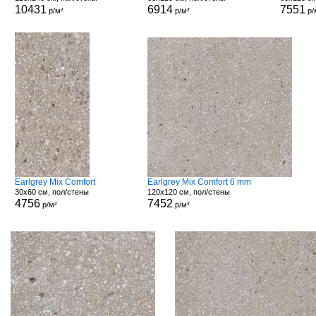
10431
6914
7551
р/м²
р/м²
р/
Earlgrey Mix Comfort
Earlgrey Mix Comfort 6 mm
30x60 см, пол/стены
120x120 см, пол/стены
4756
7452
р/м²
р/м²