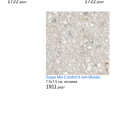
1722
1722
р/шт
р/шт
Sugar Mix Comfort 6 mm Mosaic
7.5x7.5 см, мозаика
1911
р/шт