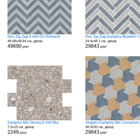
Dec Zig Zag 6 mm On Demand
48.08x48.64 см, декор
24.4x48.1 см, декор
49690
29843
р/м²
р/м²
Earlgrey Mix Glossy 6 mm Mur
7.5x15 см, декор
48.3x50 см, декор
2249
29843
р/шт
р/м²