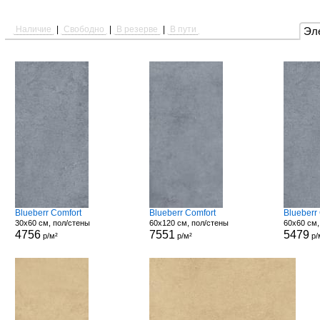
Наличие
|
Свободно
|
В резерве
|
В пути
Эл
Blueberr Comfort
Blueberr Comfort
Blueberr
30x60 см, пол/стены
60x120 см, пол/стены
60x60 см,
4756
7551
5479
р/м²
р/м²
р/