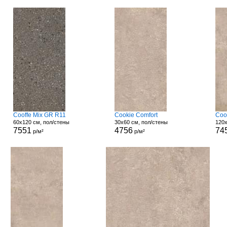
Cooffe Mix GR R11
Cookie Comfort
Coo
60x120 см, пол/стены
30x60 см, пол/стены
120x
7551
4756
74
р/м²
р/м²