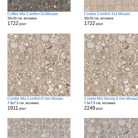
Coffee Mix Comfort 3x3Mosaic
Cookie Comfort 3x3 Mosaic
30x30 см, мозаика
30x30 см, мозаика
1722
1722
р/шт
р/шт
Cookie Mix Comfort 6 mm Mosaic
Cookie Mix Glossy 6 mm Mosai
7.5x7.5 см, мозаика
7.5x7.5 см, мозаика
1911
2249
р/шт
р/шт