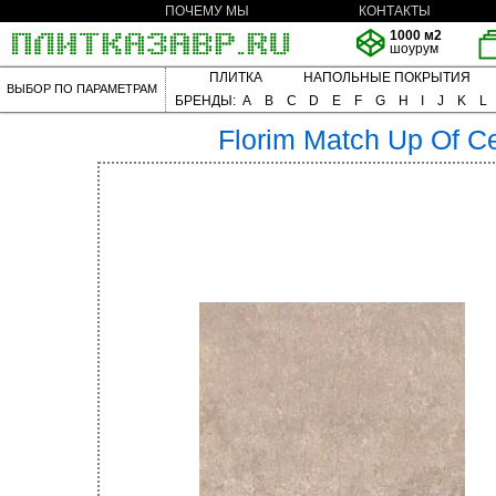
ПОЧЕМУ МЫ
КОНТАКТЫ
1000 м2
шоурум
ПЛИТКА
НАПОЛЬНЫЕ ПОКРЫТИЯ
ВЫБОР ПО ПАРАМЕТРАМ
БРЕНДЫ:
A
B
C
D
E
F
G
H
I
J
K
L
Florim
Match Up Of C