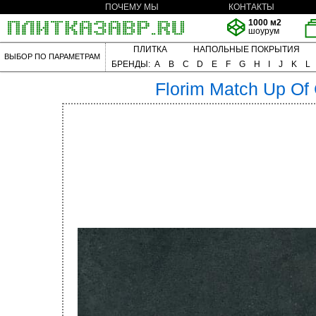
ПОЧЕМУ МЫ
КОНТАКТЫ
1000 м2
шоурум
ПЛИТКА
НАПОЛЬНЫЕ ПОКРЫТИЯ
ВЫБОР ПО ПАРАМЕТРАМ
БРЕНДЫ:
A
B
C
D
E
F
G
H
I
J
K
L
Florim
Match Up Of