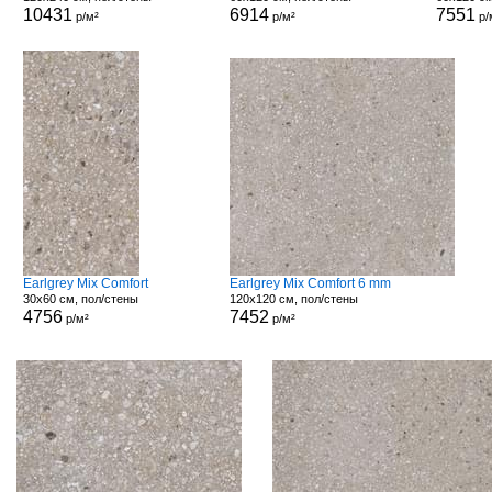
10431
6914
7551
р/м²
р/м²
р/
Earlgrey Mix Comfort
Earlgrey Mix Comfort 6 mm
30x60 см, пол/стены
120x120 см, пол/стены
4756
7452
р/м²
р/м²