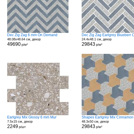
Dec Zig Zag 6 mm On Demand
48.08x48.64 см, декор
24.4x48.1 см, декор
49690
29843
р/м²
р/м²
Earlgrey Mix Glossy 6 mm Mur
7.5x15 см, декор
48.3x50 см, декор
2249
29843
р/шт
р/м²