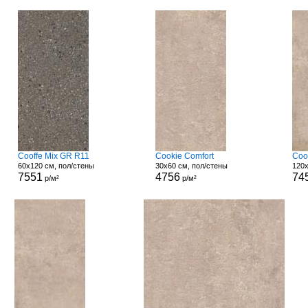
Cooffe Mix GR R11
Cookie Comfort
Coo
60x120 см, пол/стены
30x60 см, пол/стены
120x
7551
4756
74
р/м²
р/м²