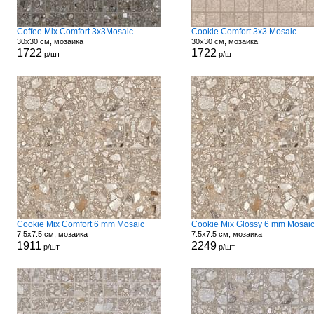
Coffee Mix Comfort 3x3Mosaic
Cookie Comfort 3x3 Mosaic
30x30 см, мозаика
30x30 см, мозаика
1722
1722
р/шт
р/шт
Cookie Mix Comfort 6 mm Mosaic
Cookie Mix Glossy 6 mm Mosai
7.5x7.5 см, мозаика
7.5x7.5 см, мозаика
1911
2249
р/шт
р/шт