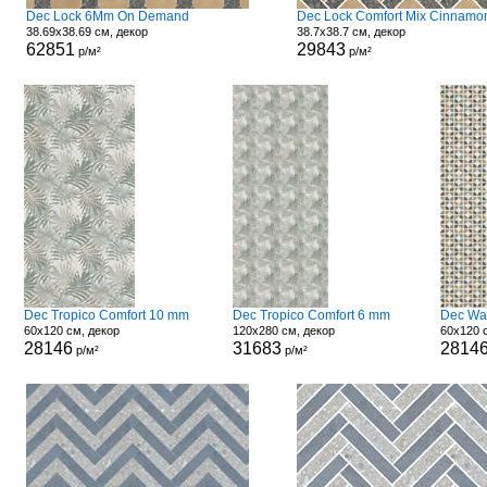
Dec Lock 6Mm On Demand
38.69x38.69 см, декор
38.7x38.7 см, декор
62851
29843
р/м²
р/м²
Dec Tropico Comfort 10 mm
Dec Tropico Comfort 6 mm
Dec Wa
60x120 см, декор
120x280 см, декор
60x120 
28146
31683
2814
р/м²
р/м²