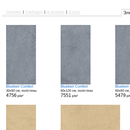
Наличие
|
Свободно
|
В резерве
|
В пути
Эл
Blueberr Comfort
Blueberr Comfort
Blueberr
30x60 см, пол/стены
60x120 см, пол/стены
60x60 см,
4756
7551
5479
р/м²
р/м²
р/