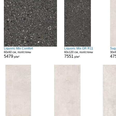
Liquoric Mix Comfort
Liquoric Mix GR R11
Sug
60x60 см, пол/стены
60x120 см, пол/стены
30x6
5479
7551
47
р/м²
р/м²