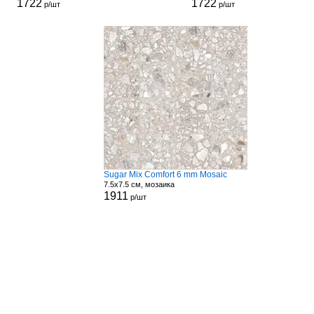
1722
1722
р/шт
р/шт
Sugar Mix Comfort 6 mm Mosaic
7.5x7.5 см, мозаика
1911
р/шт