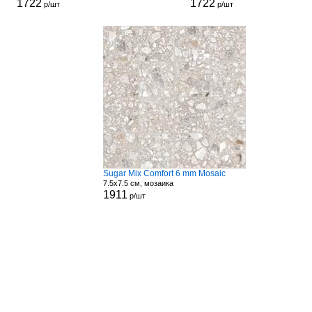
1722
1722
р/шт
р/шт
Sugar Mix Comfort 6 mm Mosaic
7.5x7.5 см, мозаика
1911
р/шт