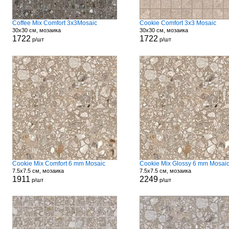
Coffee Mix Comfort 3x3Mosaic
Cookie Comfort 3x3 Mosaic
30x30 см, мозаика
30x30 см, мозаика
1722
1722
р/шт
р/шт
Cookie Mix Comfort 6 mm Mosaic
Cookie Mix Glossy 6 mm Mosai
7.5x7.5 см, мозаика
7.5x7.5 см, мозаика
1911
2249
р/шт
р/шт