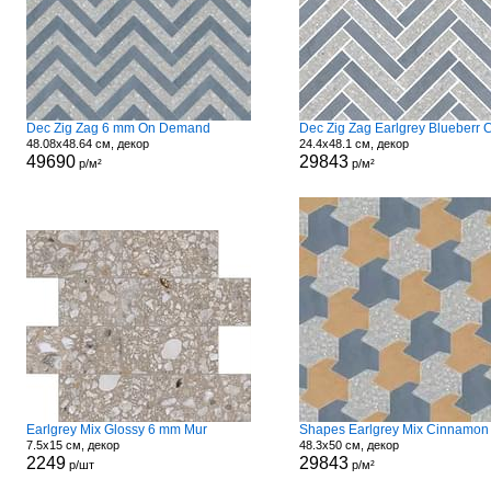
Dec Zig Zag 6 mm On Demand
48.08x48.64 см, декор
24.4x48.1 см, декор
49690
29843
р/м²
р/м²
Earlgrey Mix Glossy 6 mm Mur
7.5x15 см, декор
48.3x50 см, декор
2249
29843
р/шт
р/м²