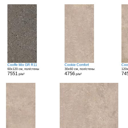
Cooffe Mix GR R11
Cookie Comfort
Coo
60x120 см, пол/стены
30x60 см, пол/стены
120x
7551
4756
74
р/м²
р/м²