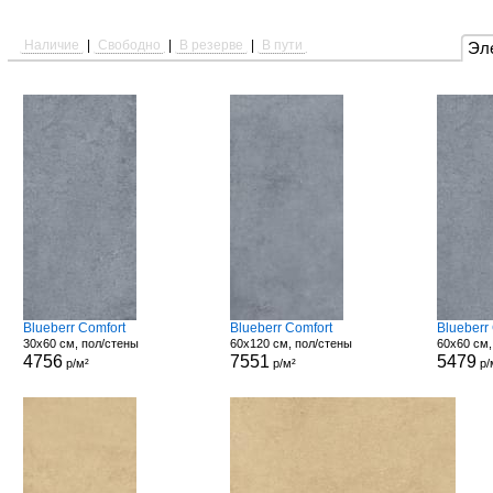
Наличие
|
Свободно
|
В резерве
|
В пути
Эл
Blueberr Comfort
Blueberr Comfort
Blueberr
30x60 см, пол/стены
60x120 см, пол/стены
60x60 см,
4756
7551
5479
р/м²
р/м²
р/