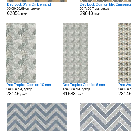
Dec Lock 6Mm On Demand
38.69x38.69 см, декор
38.7x38.7 см, декор
62851
29843
р/м²
р/м²
Dec Tropico Comfort 10 mm
Dec Tropico Comfort 6 mm
Dec Wa
60x120 см, декор
120x280 см, декор
60x120 
28146
31683
2814
р/м²
р/м²