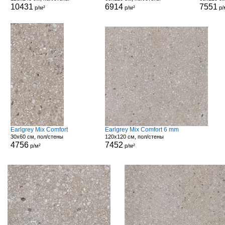
10431
6914
7551
р/м²
р/м²
р/
Earlgrey Mix Comfort
Earlgrey Mix Comfort 6 mm
30x60 см, пол/стены
120x120 см, пол/стены
4756
7452
р/м²
р/м²