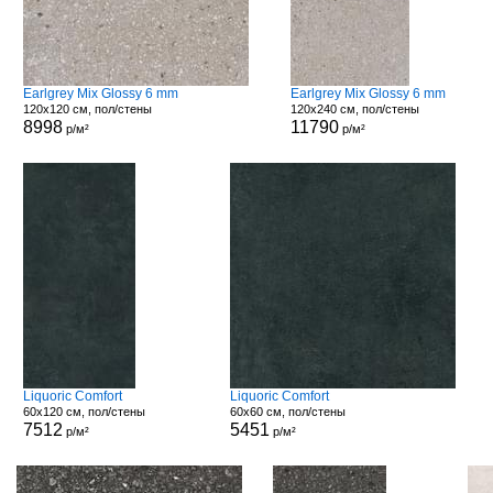
Earlgrey Mix Glossy 6 mm
Earlgrey Mix Glossy 6 mm
120x120 см, пол/стены
120x240 см, пол/стены
8998
11790
р/м²
р/м²
Liquoric Comfort
Liquoric Comfort
60x120 см, пол/стены
60x60 см, пол/стены
7512
5451
р/м²
р/м²