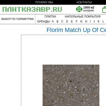
ПОЧЕМУ МЫ
КОНТАКТЫ
1000 м2
шоурум
ПЛИТКА
НАПОЛЬНЫЕ ПОКРЫТИЯ
ВЫБОР ПО ПАРАМЕТРАМ
БРЕНДЫ:
A
B
C
D
E
F
G
H
I
J
K
L
Florim
Match Up Of C