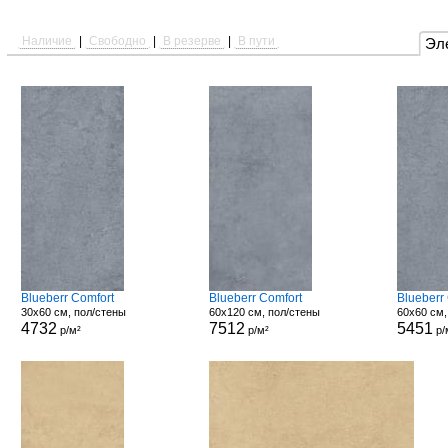
Наличие
|
Свободно
|
В резерве
|
В пути
Эл
Blueberr Comfort
Blueberr Comfort
Blueberr
30x60 см, пол/стены
60x120 см, пол/стены
60x60 см,
4732
7512
5451
р/м²
р/м²
р/