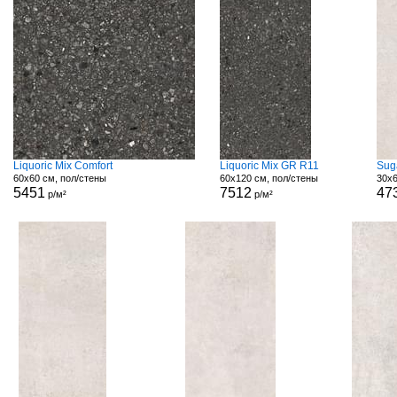
Liquoric Mix Comfort
Liquoric Mix GR R11
Sug
60x60 см, пол/стены
60x120 см, пол/стены
30x6
5451
7512
47
р/м²
р/м²