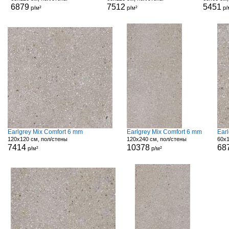
6879
7512
5451
р/м²
р/м²
р/
Earlgrey Mix Comfort 6 mm
Earlgrey Mix Comfort 6 mm
Ear
120x120 см, пол/стены
120x240 см, пол/стены
60x1
7414
10378
68
р/м²
р/м²