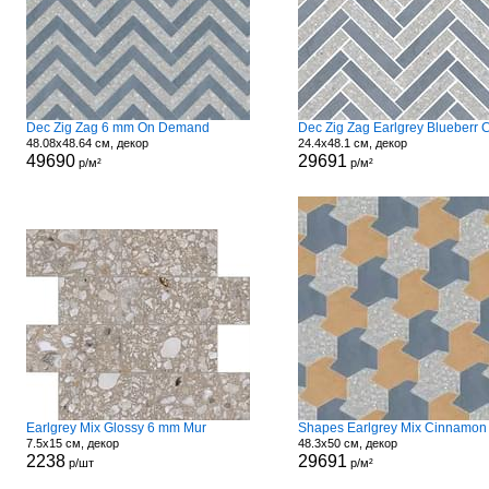
Dec Zig Zag 6 mm On Demand
48.08x48.64 см, декор
24.4x48.1 см, декор
49690
29691
р/м²
р/м²
Earlgrey Mix Glossy 6 mm Mur
7.5x15 см, декор
48.3x50 см, декор
2238
29691
р/шт
р/м²