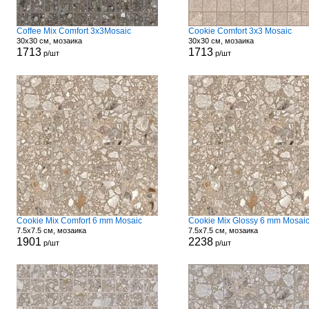
Coffee Mix Comfort 3x3Mosaic
Cookie Comfort 3x3 Mosaic
30x30 см, мозаика
30x30 см, мозаика
1713
1713
р/шт
р/шт
Cookie Mix Comfort 6 mm Mosaic
Cookie Mix Glossy 6 mm Mosai
7.5x7.5 см, мозаика
7.5x7.5 см, мозаика
1901
2238
р/шт
р/шт