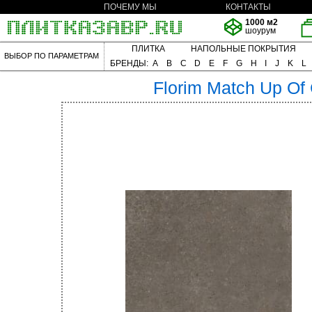
ПОЧЕМУ МЫ
КОНТАКТЫ
1000 м2
шоурум
ПЛИТКА
НАПОЛЬНЫЕ ПОКРЫТИЯ
ВЫБОР ПО ПАРАМЕТРАМ
БРЕНДЫ:
A
B
C
D
E
F
G
H
I
J
K
L
Florim
Match Up Of