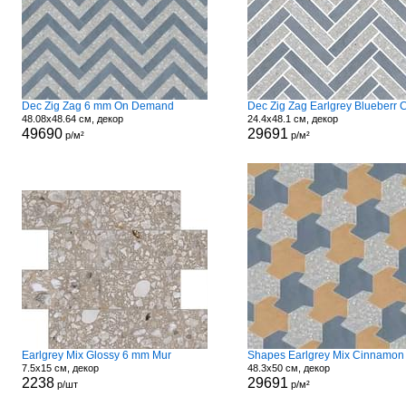
Dec Zig Zag 6 mm On Demand
48.08x48.64 см, декор
24.4x48.1 см, декор
49690
29691
р/м²
р/м²
Earlgrey Mix Glossy 6 mm Mur
7.5x15 см, декор
48.3x50 см, декор
2238
29691
р/шт
р/м²