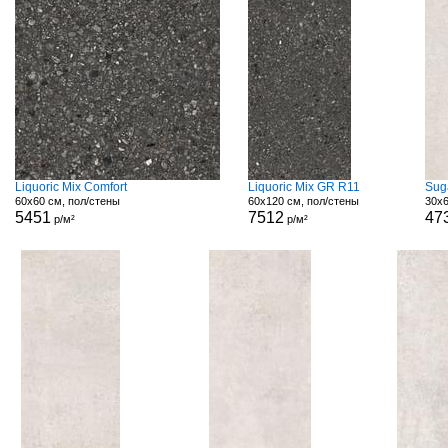
Liquoric Mix Comfort
Liquoric Mix GR R11
Sug
60x60 см, пол/стены
60x120 см, пол/стены
30x6
5451
7512
47
р/м²
р/м²