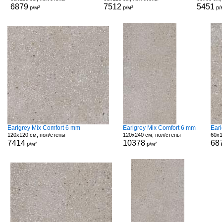
6879
7512
5451
р/м²
р/м²
р/
Earlgrey Mix Comfort 6 mm
Earlgrey Mix Comfort 6 mm
Ear
120x120 см, пол/стены
120x240 см, пол/стены
60x1
7414
10378
68
р/м²
р/м²