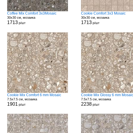
Coffee Mix Comfort 3x3Mosaic
Cookie Comfort 3x3 Mosaic
30x30 см, мозаика
30x30 см, мозаика
1713
1713
р/шт
р/шт
Cookie Mix Comfort 6 mm Mosaic
Cookie Mix Glossy 6 mm Mosai
7.5x7.5 см, мозаика
7.5x7.5 см, мозаика
1901
2238
р/шт
р/шт