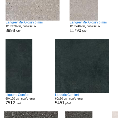
Earlgrey Mix Glossy 6 mm
Earlgrey Mix Glossy 6 mm
120x120 см, пол/стены
120x240 см, пол/стены
8998
11790
р/м²
р/м²
Liquoric Comfort
Liquoric Comfort
60x120 см, пол/стены
60x60 см, пол/стены
7512
5451
р/м²
р/м²