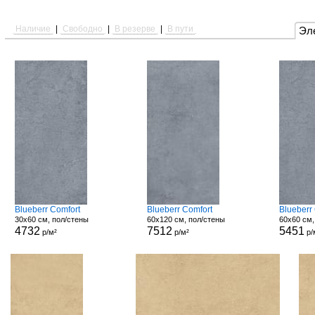
Наличие
|
Свободно
|
В резерве
|
В пути
Эл
Blueberr Comfort
Blueberr Comfort
Blueberr
30x60 см, пол/стены
60x120 см, пол/стены
60x60 см,
4732
7512
5451
р/м²
р/м²
р/