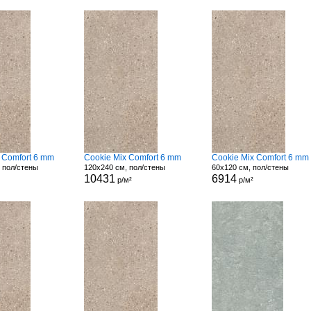
 Comfort 6 mm
Cookie Mix Comfort 6 mm
Cookie Mix Comfort 6 mm
 пол/стены
120x240 см, пол/стены
60x120 см, пол/стены
10431
6914
р/м²
р/м²