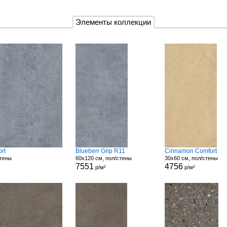
Элементы коллекции
rt
Blueberr Grip R11
Cinnamon Comfort
стены
60x120 см, пол/стены
30x60 см, пол/стены
7551
4756
р/м²
р/м²