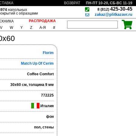
ПН-ПТ 10-20, СБ-ВС 11-19
СТАВКА
ВОЗВРАТ
425-30-45
8 (812)
4974
напольных
покрытий с образцами
zakaz@plitkazavr.ru
РАСПРОДАЖА
ЕХНИКА
V
W
Y
Z
А-Я
#
0x60
Florim
Match Up Of Cerim
Coffee Comfort
30x60 см, толщина 9 мм
772225
Италия
фон
пол, стены