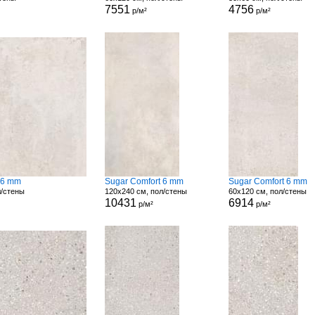
7551
4756
р/м²
р/м²
 6 mm
Sugar Comfort 6 mm
Sugar Comfort 6 mm
л/стены
120x240 см, пол/стены
60x120 см, пол/стены
10431
6914
р/м²
р/м²