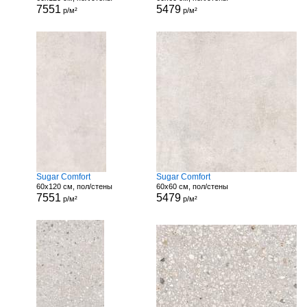
7551
5479
р/м²
р/м²
Sugar Comfort
Sugar Comfort
60x120 см, пол/стены
60x60 см, пол/стены
7551
5479
р/м²
р/м²