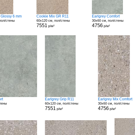
 Glossy 6 mm
Cookie Mix GR R11
Earlgrey Comfort
пол/стены
60x120 см, пол/стены
30x60 см, пол/стены
7551
4756
р/м²
р/м²
rt
Earlgrey Grip R11
Earlgrey Mix Comfort
стены
60x120 см, пол/стены
30x60 см, пол/стены
7551
4756
р/м²
р/м²