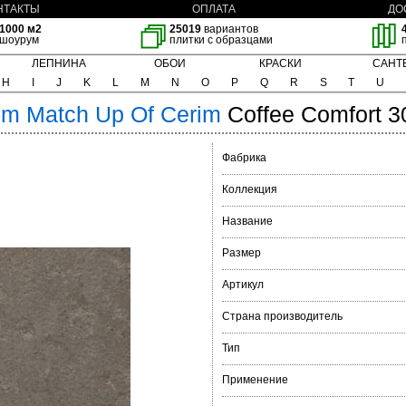
НТАКТЫ
ОПЛАТА
ДО
1000 м2
25019
вариантов
шоурум
плитки с образцами
ЛЕПНИНА
ОБОИ
КРАСКИ
САНТ
H
I
J
K
L
M
N
O
P
Q
R
S
T
U
im
Match Up Of Cerim
Coffee Comfort 3
Фабрика
Коллекция
Название
Размер
Артикул
Страна производитель
Тип
Применение