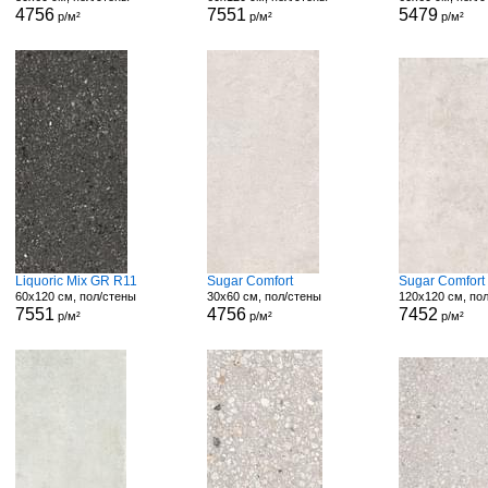
4756
7551
5479
р/м²
р/м²
р/м²
Liquoric Mix GR R11
Sugar Comfort
Sugar Comfort
60x120 см, пол/стены
30x60 см, пол/стены
120x120 см, по
7551
4756
7452
р/м²
р/м²
р/м²