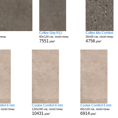
t
Coffee Grip R11
Coffee Mix Comfort
стены
60x120 см, пол/стены
30x60 см, пол/стены
7551
4756
р/м²
р/м²
fort 6 mm
Cookie Comfort 6 mm
Cookie Comfort 6 mm
 пол/стены
120x240 см, пол/стены
60x120 см, пол/стены
10431
6914
р/м²
р/м²