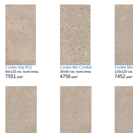
Cookie Grip R11
Cookie Mix Comfort
Cookie Mix
60x120 см, пол/стены
30x60 см, пол/стены
120x120 см,
7551
4756
7452
р/м²
р/м²
р/м²