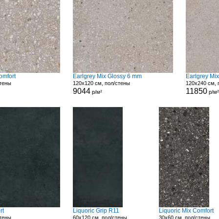
omfort
Earlgrey Mix Glossy 6 mm
Earlgrey Mi
стены
120x120 см, пол/стены
120x240 см, 
9044
11850
р/м²
р/м²
rt
Liquoric Grip R11
Liquoric Mix Comfort
стены
60x120 см, пол/стены
30x60 см, пол/стены