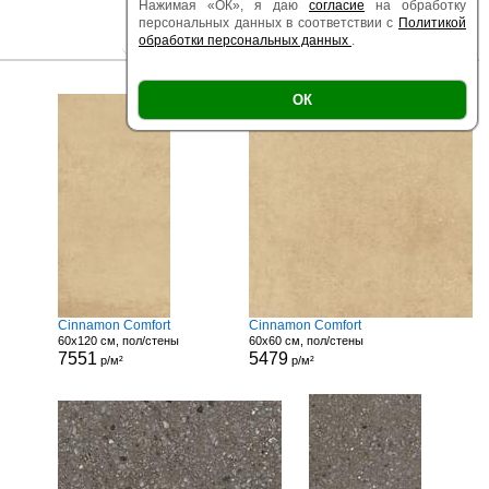
Нажимая «ОК», я даю
согласие
на обработку
персональных данных в соответствии с
Политикой
обработки персональных данных
.
|
|
Есть образец
Поверхность
Размер
ОК
Cinnamon Comfort
Cinnamon Comfort
60x120 см, пол/стены
60x60 см, пол/стены
7551
5479
р/м²
р/м²