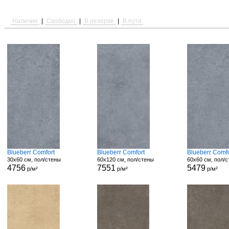
Наличие
|
Свободно
|
В резерве
|
В пути
Blueberr Comfort
Blueberr Comfort
Blueberr Comfo
30x60 см, пол/стены
60x120 см, пол/стены
60x60 см, пол/
4756
7551
5479
р/м²
р/м²
р/м²