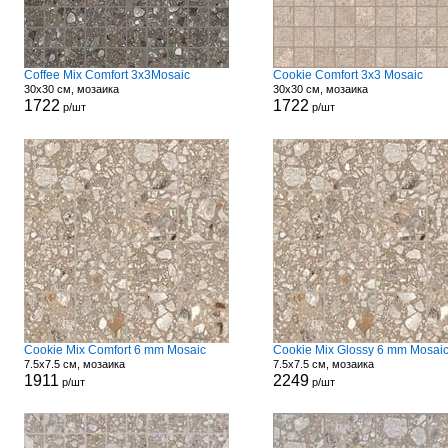
Coffee Mix Comfort 3x3Mosaic
Cookie Comfort 3x3 Mosaic
30x30 см, мозаика
30x30 см, мозаика
1722
1722
р/шт
р/шт
Cookie Mix Comfort 6 mm Mosaic
Cookie Mix Glossy 6 mm Mosai
7.5x7.5 см, мозаика
7.5x7.5 см, мозаика
1911
2249
р/шт
р/шт