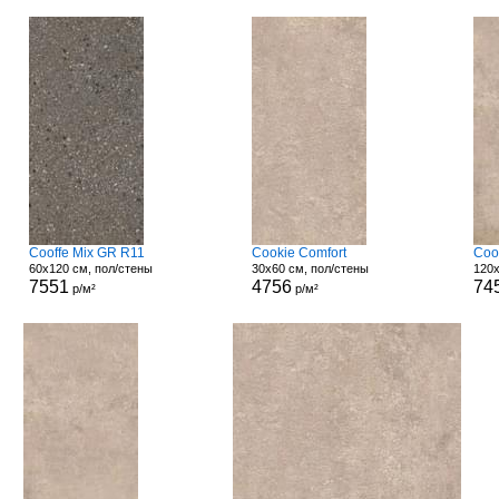
Cooffe Mix GR R11
Cookie Comfort
Coo
60x120 см, пол/стены
30x60 см, пол/стены
120x
7551
4756
74
р/м²
р/м²