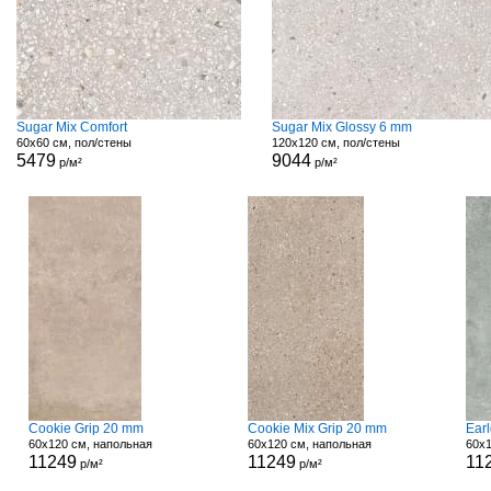
Sugar Mix Comfort
Sugar Mix Glossy 6 mm
60x60 см, пол/стены
120x120 см, пол/стены
5479
9044
р/м²
р/м²
Cookie Grip 20 mm
Cookie Mix Grip 20 mm
Ear
60x120 см, напольная
60x120 см, напольная
60x1
11249
11249
11
р/м²
р/м²