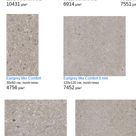
10431
6914
7551
р/м²
р/м²
р/
Earlgrey Mix Comfort
Earlgrey Mix Comfort 6 mm
30x60 см, пол/стены
120x120 см, пол/стены
4756
7452
р/м²
р/м²