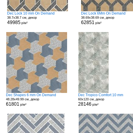
Dec Lock 10 mm On Demand
Dec Lock 6Mm On Demand
38.7x38.7 см, декор
38.69x38.69 см, декор
49985
62851
р/м²
р/м²
Dec Shapes 6 mm On Demand
Dec Tropico Comfort 10 mm
48.28x49.99 см, декор
60x120 см, декор
61801
28146
р/м²
р/м²