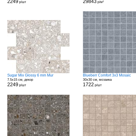
2249
29843
р/шт
р/м²
Sugar Mix Glossy 6 mm Mur
Blueberr Comfort 3x3 Mosaic
7.5x15 см, декор
30x30 см, мозаика
2249
1722
р/шт
р/шт