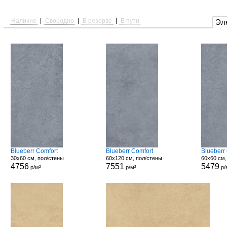
Наличие
|
Свободно
|
В резерве
|
В пути
Эл
Blueberr Comfort
Blueberr Comfort
Blueberr
30x60 см, пол/стены
60x120 см, пол/стены
60x60 см,
4756
7551
5479
р/м²
р/м²
р/