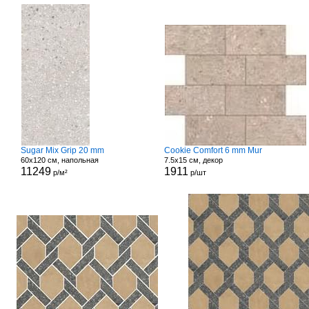
Sugar Mix Grip 20 mm
Cookie Comfort 6 mm Mur
60x120 см, напольная
7.5x15 см, декор
11249
1911
р/м²
р/шт