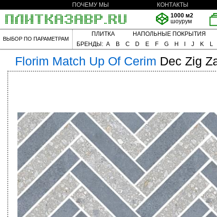
ПОЧЕМУ МЫ
КОНТАКТЫ
1000 м2
шоурум
ПЛИТКА
НАПОЛЬНЫЕ ПОКРЫТИЯ
ВЫБОР ПО ПАРАМЕТРАМ
БРЕНДЫ:
A
B
C
D
E
F
G
H
I
J
K
L
Florim
Match Up Of Cerim
Dec Zig Z