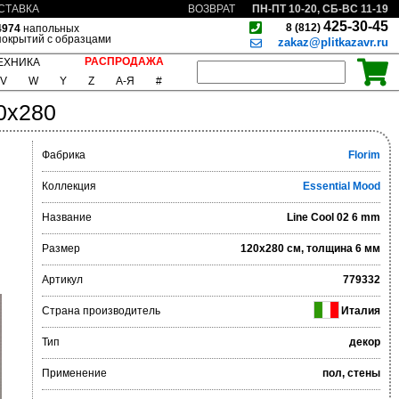
ПН-ПТ 10-20, СБ-ВС 11-19
СТАВКА
ВОЗВРАТ
425-30-45
8 (812)
4974
напольных
покрытий с образцами
zakaz@plitkazavr.ru
РАСПРОДАЖА
ЕХНИКА
V
W
Y
Z
А-Я
#
0x280
Фабрика
Florim
Коллекция
Essential Mood
Название
Line Cool 02 6 mm
Размер
120x280 см, толщина 6 мм
Артикул
779332
Страна производитель
Италия
Тип
декор
Применение
пол, стены