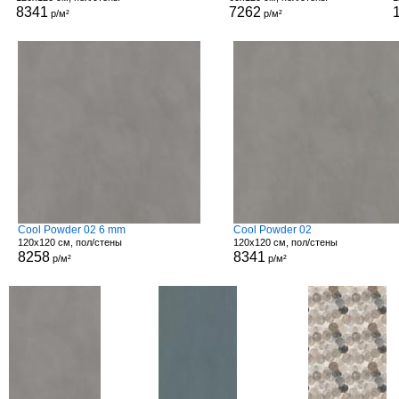
8341
7262
р/м²
р/м²
Cool Powder 02 6 mm
Cool Powder 02
120x120 см, пол/стены
120x120 см, пол/стены
8258
8341
р/м²
р/м²