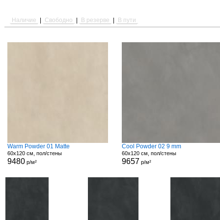
Наличие
|
Свободно
|
В резерве
|
В пути
Warm Powder 01 Matte
Cool Powder 02 9 mm
60x120 см, пол/стены
60x120 см, пол/стены
9480
9657
р/м²
р/м²