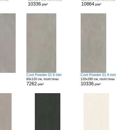
10336
10864
р/м²
р/м²
Cool Powder 01 6 mm
Cool Powder 01 6 mm
60x120 см, пол/стены
120x280 см, пол/стены
7262
10336
р/м²
р/м²