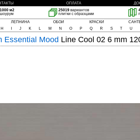
НТАКТЫ
ОПЛАТА
ДО
1000 м2
25019
вариантов
шоурум
плитки с образцами
ЛЕПНИНА
ОБОИ
КРАСКИ
САНТ
H
I
J
K
L
M
N
O
P
Q
R
S
T
U
m
Essential Mood
Line Cool 02 6 mm 12