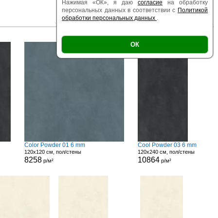
Нажимая «ОК», я даю
согласие
на обработку
персональных данных в соответствии с
Политикой
обработки персональных данных
.
|
|
Есть образец
Поверхность
Размер
ОК
Color Powder 01 6 mm
Cool Powder 03 6 mm
120x120 см, пол/стены
120x240 см, пол/стены
8258
10864
р/м²
р/м²