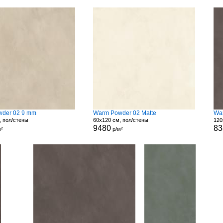
der 02 9 mm
Warm Powder 02 Matte
Wa
, пол/стены
60x120 см, пол/стены
120
9480
83
²
р/м²