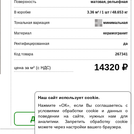
Поверхность
матовая, рельефная
В коробке
3.36 м² / 1 шт / 48.653 кг
Тональная вариация
минимальная
Материал
керамогранит
Ректифицированная
да
Код товара
267341
14320
цена за м² (с НДС)
Наш сайт использует cookie.
Нажмите «ОК», если Вы соглашаетесь с
условиями обработки cookie и данных о
поведении на сайте, нужных нам для
ДОБАВИТЬ В КОРЗИНУ
аналитики. Запретить обработку cookie
можете через настройки вашего браузера.