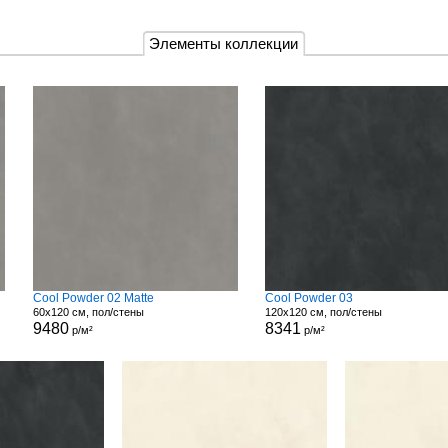
Элементы коллекции
Cool Powder 02 Matte
Cool Powder 03
60x120 см, пол/стены
120x120 см, пол/стены
9480
8341
р/м²
р/м²