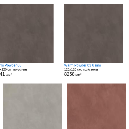
rm Powder 03
Warm Powder 03 6 mm
x120 см, пол/стены
120x120 см, пол/стены
41
8258
р/м²
р/м²