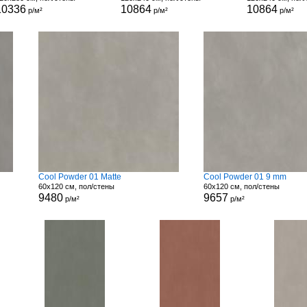
10336
10864
10864
р/м²
р/м²
р/м²
Cool Powder 01 Matte
Cool Powder 01 9 mm
60x120 см, пол/стены
60x120 см, пол/стены
9480
9657
р/м²
р/м²