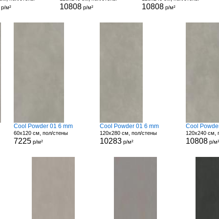
10808
10808
р/м²
р/м²
р/м²
Cool Powder 01 6 mm
Cool Powder 01 6 mm
Cool Powde
60x120 см, пол/стены
120x280 см, пол/стены
120x240 см, 
7225
10283
10808
р/м²
р/м²
р/м