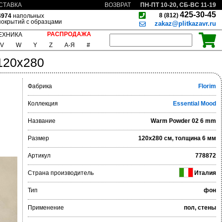
ПН-ПТ 10-20, СБ-ВС 11-19
СТАВКА
ВОЗВРАТ
425-30-45
8 (812)
4974
напольных
покрытий с образцами
zakaz@plitkazavr.ru
РАСПРОДАЖА
ЕХНИКА
V
W
Y
Z
А-Я
#
120x280
Фабрика
Florim
Коллекция
Essential Mood
Название
Warm Powder 02 6 mm
Размер
120x280 см, толщина 6 мм
Артикул
778872
Страна производитель
Италия
Тип
фон
Применение
пол, стены