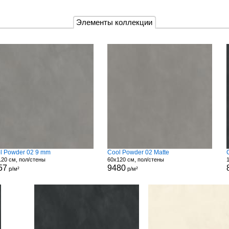
Элементы коллекции
l Powder 02 9 mm
Cool Powder 02 Matte
20 см, пол/стены
60x120 см, пол/стены
57
9480
р/м²
р/м²