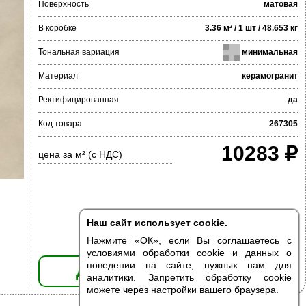
Поверхность
матовая
В коробке
3.36 м² / 1 шт / 48.653 кг
Тональная вариация
минимальная
Материал
керамогранит
Ректифицированная
да
Код товара
267305
10283
цена за м² (с НДС)
Наш сайт использует cookie.
Нажмите «ОК», если Вы соглашаетесь с
условиями обработки cookie и данных о
поведении на сайте, нужных нам для
ДОБАВИТЬ В КОРЗИНУ
аналитики. Запретить обработку cookie
можете через настройки вашего браузера.