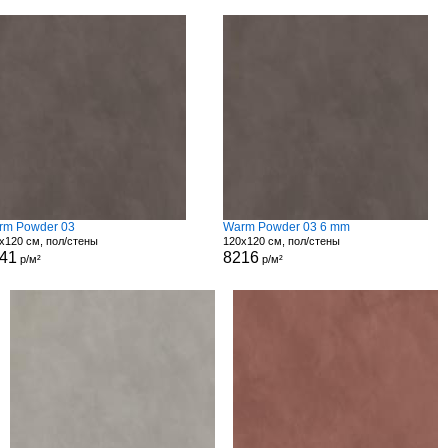
rm Powder 03
Warm Powder 03 6 mm
x120 см, пол/стены
120x120 см, пол/стены
41
8216
р/м²
р/м²