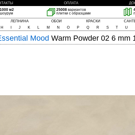
НТАКТЫ
ОПЛАТА
ДО
1000 м2
25008
вариантов
шоурум
плитки с образцами
ЛЕПНИНА
ОБОИ
КРАСКИ
САНТ
H
I
J
K
L
M
N
O
P
Q
R
S
T
U
Essential Mood
Warm Powder 02 6 mm 