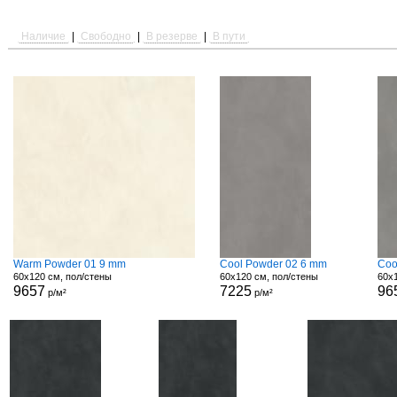
Наличие
|
Свободно
|
В резерве
|
В пути
Warm Powder 01 9 mm
Cool Powder 02 6 mm
Coo
60x120 см, пол/стены
60x120 см, пол/стены
60x1
9657
7225
96
р/м²
р/м²