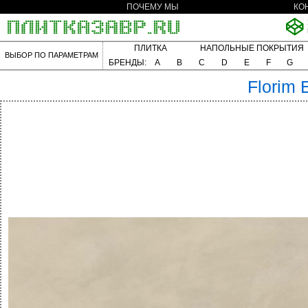
ПОЧЕМУ МЫ
КО
ПЛИТКА
НАПОЛЬНЫЕ ПОКРЫТИЯ
ВЫБОР ПО ПАРАМЕТРАМ
БРЕНДЫ:
A
B
C
D
E
F
G
Florim