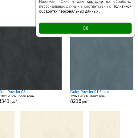
Нажимая «ОК», я даю
согласие
на обработку
персональных данных в соответствии с
Политикой
обработки персональных данных
.
|
|
Есть образец
Поверхность
Размер
ОК
Cool Powder 03
Color Powder 01 6 mm
120x120 см, пол/стены
120x120 см, пол/стены
8341
8216
р/м²
р/м²