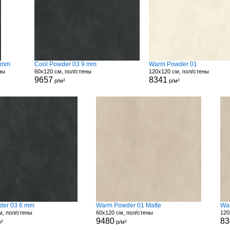
6 mm
Cool Powder 03 9 mm
Warm Powder 01
ны
60x120 см, пол/стены
120x120 см, пол/стены
9657
8341
р/м²
р/м²
der 03 6 mm
Warm Powder 01 Matte
Wa
м, пол/стены
60x120 см, пол/стены
120
9480
83
²
р/м²