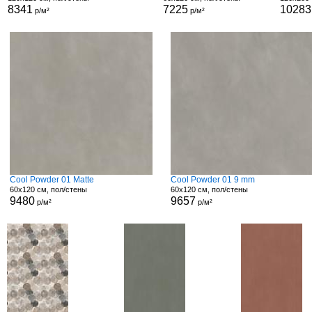
8341
7225
10283
р/м²
р/м²
Cool Powder 01 Matte
Cool Powder 01 9 mm
60x120 см, пол/стены
60x120 см, пол/стены
9480
9657
р/м²
р/м²