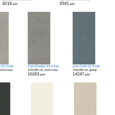
8216
8341
р/м²
р/м²
r 01 6 mm
Cool Powder 02 6 mm
Line Color 01 6 mm
пол/стены
120x280 см, пол/стены
120x280 см, декор
10283
14247
²
р/м²
р/м²