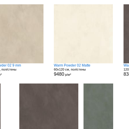
der 02 9 mm
Warm Powder 02 Matte
Wa
, пол/стены
60x120 см, пол/стены
120
9480
83
²
р/м²