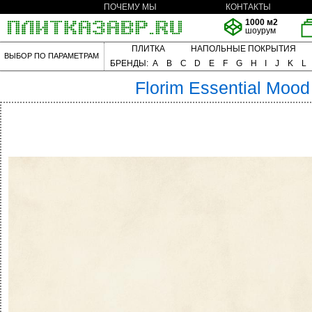
ПОЧЕМУ МЫ
КОНТАКТЫ
1000 м2
шоурум
ПЛИТКА
НАПОЛЬНЫЕ ПОКРЫТИЯ
ВЫБОР ПО ПАРАМЕТРАМ
БРЕНДЫ:
A
B
C
D
E
F
G
H
I
J
K
L
Florim
Essential Mood