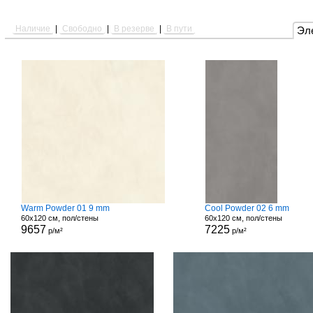
Наличие
|
Свободно
|
В резерве
|
В пути
Эл
Warm Powder 01 9 mm
Cool Powder 02 6 mm
60x120 см, пол/стены
60x120 см, пол/стены
9657
7225
р/м²
р/м²