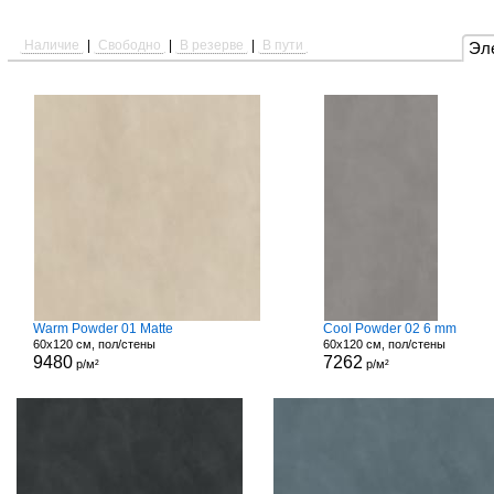
Наличие
|
Свободно
|
В резерве
|
В пути
Эл
Warm Powder 01 Matte
Cool Powder 02 6 mm
60x120 см, пол/стены
60x120 см, пол/стены
9480
7262
р/м²
р/м²