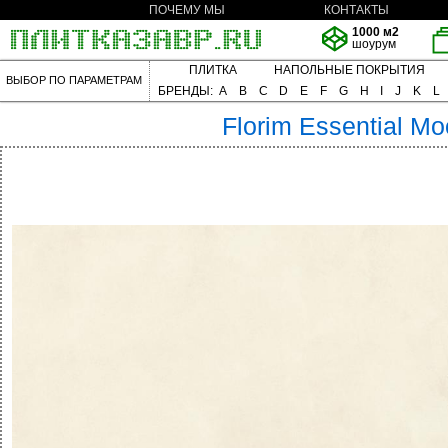
ПОЧЕМУ МЫ
КОНТАКТЫ
1000 м2
шоурум
ПЛИТКА
НАПОЛЬНЫЕ ПОКРЫТИЯ
ВЫБОР ПО ПАРАМЕТРАМ
БРЕНДЫ:
A
B
C
D
E
F
G
H
I
J
K
L
Florim
Essential M