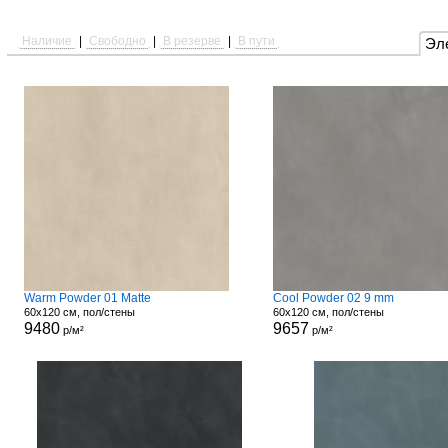
Наличие
|
Свободно
|
В резерве
|
В пути
Эл
Warm Powder 01 Matte
Cool Powder 02 9 mm
60x120 см, пол/стены
60x120 см, пол/стены
9480
9657
р/м²
р/м²