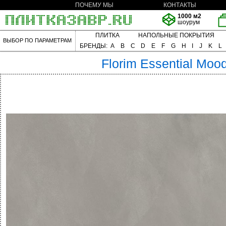
ПОЧЕМУ МЫ
КОНТАКТЫ
1000 м2
шоурум
ПЛИТКА
НАПОЛЬНЫЕ ПОКРЫТИЯ
ВЫБОР ПО ПАРАМЕТРАМ
БРЕНДЫ:
A
B
C
D
E
F
G
H
I
J
K
L
Florim
Essential Moo