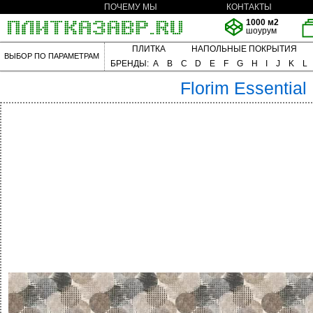
ПОЧЕМУ МЫ
КОНТАКТЫ
1000 м2
шоурум
ПЛИТКА
НАПОЛЬНЫЕ ПОКРЫТИЯ
ВЫБОР ПО ПАРАМЕТРАМ
БРЕНДЫ:
A
B
C
D
E
F
G
H
I
J
K
L
Florim
Essential