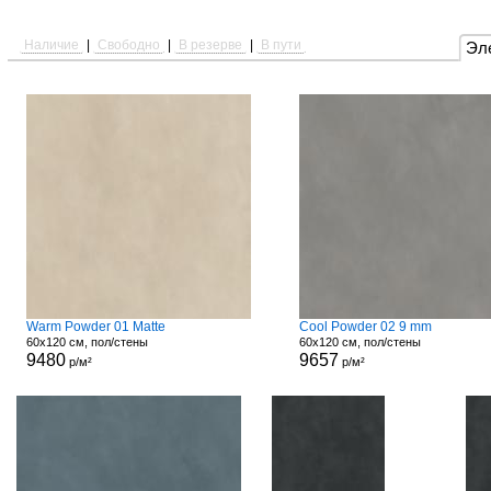
Наличие
|
Свободно
|
В резерве
|
В пути
Эл
Warm Powder 01 Matte
Cool Powder 02 9 mm
60x120 см, пол/стены
60x120 см, пол/стены
9480
9657
р/м²
р/м²