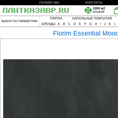
ПОЧЕМУ МЫ
КОНТАКТЫ
1000 м2
шоурум
ПЛИТКА
НАПОЛЬНЫЕ ПОКРЫТИЯ
ВЫБОР ПО ПАРАМЕТРАМ
БРЕНДЫ:
A
B
C
D
E
F
G
H
I
J
K
L
Florim
Essential Moo