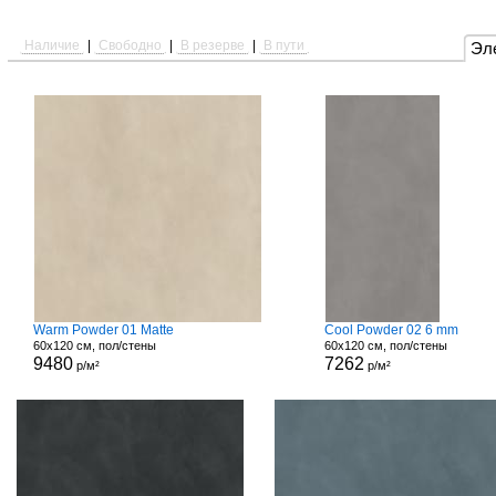
Наличие
|
Свободно
|
В резерве
|
В пути
Эл
Warm Powder 01 Matte
Cool Powder 02 6 mm
60x120 см, пол/стены
60x120 см, пол/стены
9480
7262
р/м²
р/м²