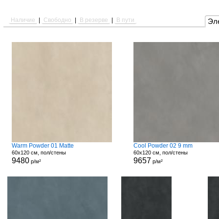
Наличие
|
Свободно
|
В резерве
|
В пути
Эл
Warm Powder 01 Matte
Cool Powder 02 9 mm
60x120 см, пол/стены
60x120 см, пол/стены
9480
9657
р/м²
р/м²