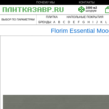
ПОЧЕМУ МЫ
КОНТАКТЫ
1000 м2
шоурум
ПЛИТКА
НАПОЛЬНЫЕ ПОКРЫТИЯ
ВЫБОР ПО ПАРАМЕТРАМ
БРЕНДЫ:
A
B
C
D
E
F
G
H
I
J
K
L
Florim
Essential Moo