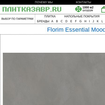
ПОЧЕМУ МЫ
КОНТАКТЫ
1000 м2
шоурум
ПЛИТКА
НАПОЛЬНЫЕ ПОКРЫТИЯ
ВЫБОР ПО ПАРАМЕТРАМ
БРЕНДЫ:
A
B
C
D
E
F
G
H
I
J
K
L
Florim
Essential Moo