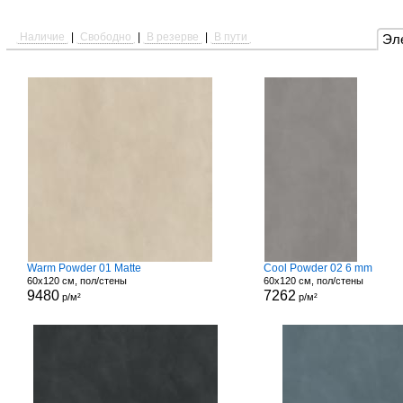
Наличие
|
Свободно
|
В резерве
|
В пути
Эл
Warm Powder 01 Matte
Cool Powder 02 6 mm
60x120 см, пол/стены
60x120 см, пол/стены
9480
7262
р/м²
р/м²