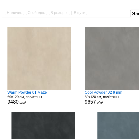
Наличие
|
Свободно
|
В резерве
|
В пути
Эл
Warm Powder 01 Matte
Cool Powder 02 9 mm
60x120 см, пол/стены
60x120 см, пол/стены
9480
9657
р/м²
р/м²