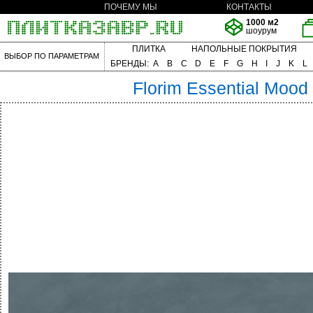
ПОЧЕМУ МЫ
КОНТАКТЫ
1000 м2
шоурум
ПЛИТКА
НАПОЛЬНЫЕ ПОКРЫТИЯ
ВЫБОР ПО ПАРАМЕТРАМ
БРЕНДЫ:
A
B
C
D
E
F
G
H
I
J
K
L
Florim
Essential Mood