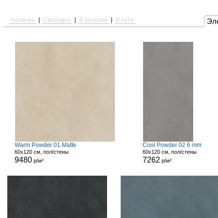
Наличие
|
Свободно
|
В резерве
|
В пути
Эл
Warm Powder 01 Matte
Cool Powder 02 6 mm
60x120 см, пол/стены
60x120 см, пол/стены
9480
7262
р/м²
р/м²