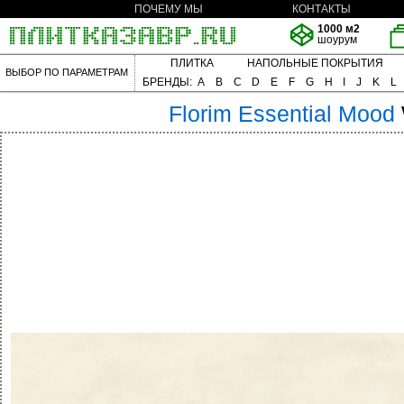
ПОЧЕМУ МЫ
КОНТАКТЫ
1000 м2
шоурум
ПЛИТКА
НАПОЛЬНЫЕ ПОКРЫТИЯ
ВЫБОР ПО ПАРАМЕТРАМ
БРЕНДЫ:
A
B
C
D
E
F
G
H
I
J
K
L
Florim
Essential Mood