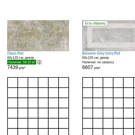
Есть образец
Oasis Ret
Boiserie Grey Ivory Ret
60x120 см, декор
60x120 см, декор
Наличие: 58.32 м²
Наличие: по запросу
7439
6607
р/м²
р/м²