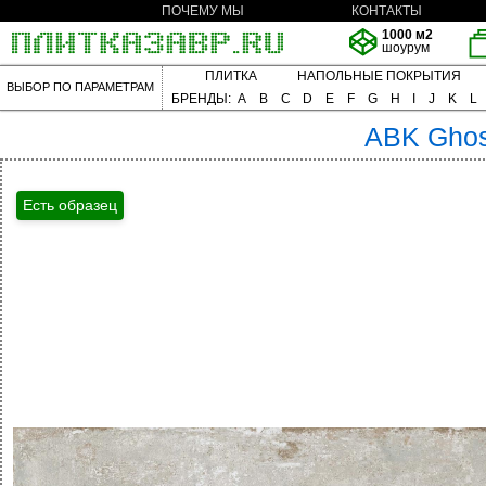
ПОЧЕМУ МЫ
КОНТАКТЫ
1000 м2
шоурум
ПЛИТКА
НАПОЛЬНЫЕ ПОКРЫТИЯ
ВЫБОР ПО ПАРАМЕТРАМ
БРЕНДЫ:
A
B
C
D
E
F
G
H
I
J
K
L
ABK
Gho
Есть образец