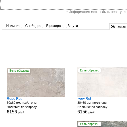
* Информация может быть неактуальн
Наличие
|
Свободно
|
В резерве
|
В пути
Элемен
Есть образец
Есть образец
Rope Ret
Ivory Ret
30x60 см, пол/стены
30x60 см, пол/стены
Наличие: по запросу
Наличие: по запросу
6156
6156
р/м²
р/м²
Есть образец