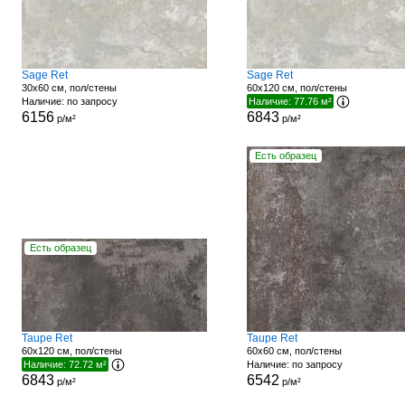
Sage Ret
Sage Ret
30x60 см, пол/стены
60x120 см, пол/стены
Наличие: по запросу
Наличие: 77.76 м²
6156
6843
р/м²
р/м²
Есть образец
Есть образец
Taupe Ret
Taupe Ret
60x120 см, пол/стены
60x60 см, пол/стены
Наличие: 72.72 м²
Наличие: по запросу
6843
6542
р/м²
р/м²