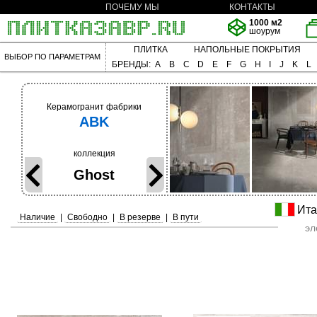
ПОЧЕМУ МЫ
КОНТАКТЫ
1000 м2
шоурум
ПЛИТКА
НАПОЛЬНЫЕ ПОКРЫТИЯ
ВЫБОР ПО ПАРАМЕТРАМ
БРЕНДЫ:
A
B
C
D
E
F
G
H
I
J
K
L
Керамогранит фабрики
ABK
коллекция
Ghost
Ита
Наличие
|
Свободно
|
В резерве
|
В пути
эл