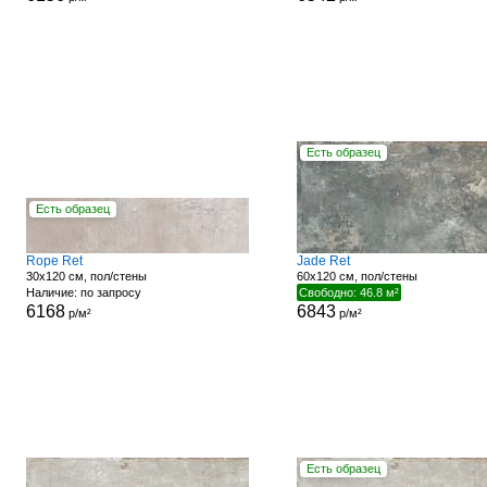
Есть образец
Есть образец
Rope Ret
Jade Ret
30x120 см, пол/стены
60x120 см, пол/стены
Наличие: по запросу
Свободно: 46.8 м²
6168
6843
р/м²
р/м²
Есть образец