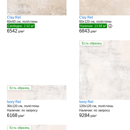
Clay Ret
Clay Ret
60x60 см, пол/стены
60x120 см, пол/стены
Свободно: 2.52 м²
Наличие: 13.68 м²
6542
6843
р/м²
р/м²
Есть образец
Есть образец
Ivory Ret
Ivory Ret
30x120 см, пол/стены
120x120 см, пол/стены
Наличие: по запросу
Наличие: по запросу
6168
9284
р/м²
р/м²
Есть образец