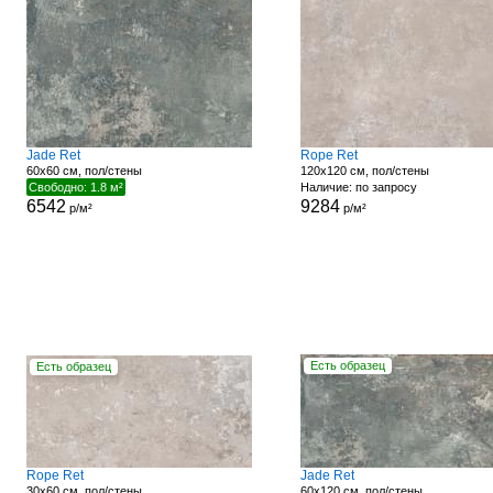
Jade Ret
Rope Ret
60x60 см, пол/стены
120x120 см, пол/стены
Свободно: 1.8 м²
Наличие: по запросу
6542
9284
р/м²
р/м²
Есть образец
Есть образец
Rope Ret
Jade Ret
30x60 см, пол/стены
60x120 см, пол/стены