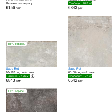
Наличие: по запросу
Свободно: 46.8 м²
6156
6843
р/м²
р/м²
Есть образец
Sage Ret
Sage Ret
60x120 см, пол/стены
60x60 см, пол/стены
Наличие: 77.76 м²
Свободно: 0.72 м²
6843
6542
р/м²
р/м²
Есть образец