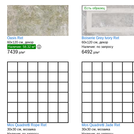
Есть образец
Oasis Ret
Boiserie Grey Ivory Ret
60x120 см, декор
60x120 см, декор
Наличие: 58.32 м²
Наличие: по запросу
7439
6492
р/м²
р/м²
Mos Quadretti Rope Ret
Mos Quadretti Jade Ret
30x30 см, мозаика
30x30 см, мозаика
Наличие: по запросу
Наличие: по запросу