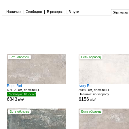
Наличие
|
Свободно
|
В резерве
|
В пути
Элемен
Есть образец
Есть образец
Rope Ret
Ivory Ret
60x120 см, пол/стены
30x60 см, пол/стены
Свободно: 18.72 м²
Наличие: по запросу
6843
6156
р/м²
р/м²
Есть образец
Есть образец