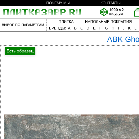
ПОЧЕМУ МЫ
КОНТАКТЫ
1000 м2
шоурум
ПЛИТКА
НАПОЛЬНЫЕ ПОКРЫТИЯ
ВЫБОР ПО ПАРАМЕТРАМ
БРЕНДЫ:
A
B
C
D
E
F
G
H
I
J
K
L
ABK
Gho
Есть образец