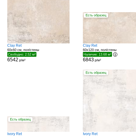
Есть образец
Clay Ret
Clay Ret
60x60 см, пол/стены
60x120 см, пол/стены
Свободно: 2.52 м²
Наличие: 13.68 м²
6542
6843
р/м²
р/м²
Есть образец
Есть образец
Ivory Ret
Ivory Ret