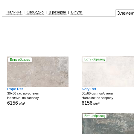
Наличие
|
Свободно
|
В резерве
|
В пути
Элемен
Есть образец
Есть образец
Rope Ret
Ivory Ret
30x60 см, пол/стены
30x60 см, пол/стены
Наличие: по запросу
Наличие: по запросу
6156
6156
р/м²
р/м²
Есть образец