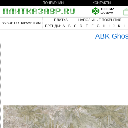
ПОЧЕМУ МЫ
КОНТАКТЫ
1000 м2
шоурум
ПЛИТКА
НАПОЛЬНЫЕ ПОКРЫТИЯ
ВЫБОР ПО ПАРАМЕТРАМ
БРЕНДЫ:
A
B
C
D
E
F
G
H
I
J
K
L
ABK
Ghos