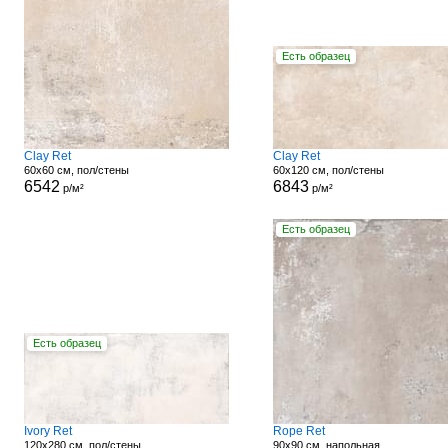
Есть образец
Clay Ret
Clay Ret
60x60 см, пол/стены
60x120 см, пол/стены
6542
6843
р/м²
р/м²
Есть образец
Есть образец
Ivory Ret
Rope Ret
120x280 см, пол/стены
90x90 см, напольная