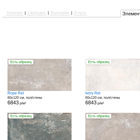
Наличие
|
Свободно
|
В резерве
|
В пути
Элемен
Есть образец
Есть образец
Rope Ret
Ivory Ret
60x120 см, пол/стены
60x120 см, пол/стены
6843
6843
р/м²
р/м²
Есть образец
Есть образец