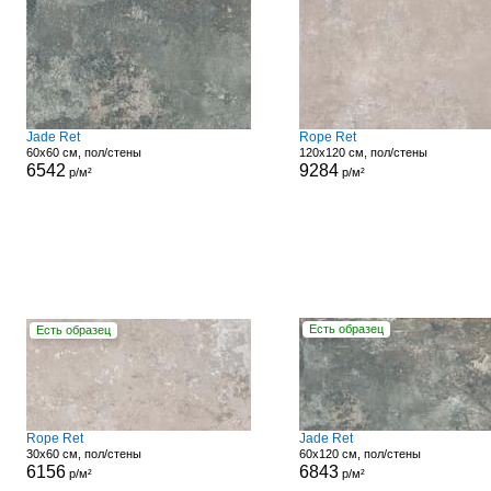
Jade Ret
Rope Ret
60x60 см, пол/стены
120x120 см, пол/стены
6542
9284
р/м²
р/м²
Есть образец
Есть образец
Rope Ret
Jade Ret
30x60 см, пол/стены
60x120 см, пол/стены
6156
6843
р/м²
р/м²