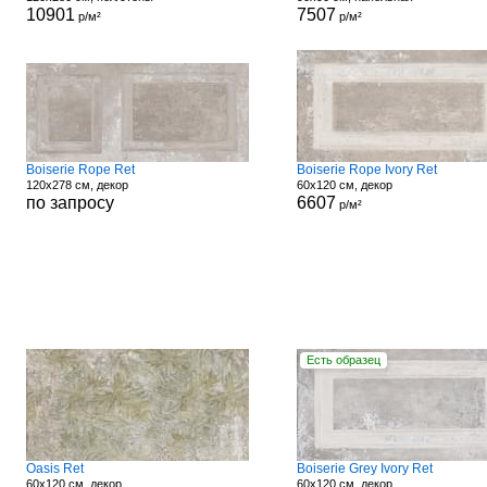
10901
7507
р/м²
р/м²
Boiserie Rope Ret
Boiserie Rope Ivory Ret
120x278 см, декор
60x120 см, декор
по запросу
6607
р/м²
Есть образец
Oasis Ret
Boiserie Grey Ivory Ret
60x120 см, декор
60x120 см, декор