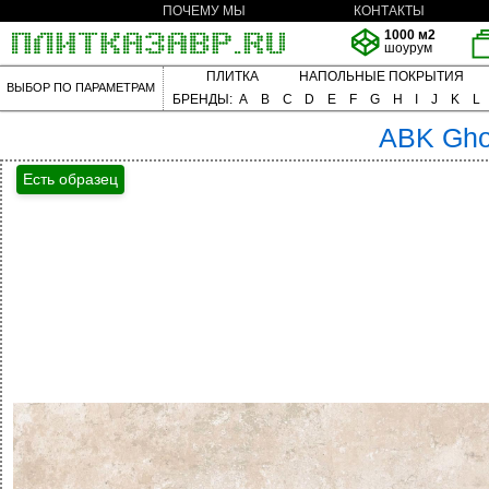
ПОЧЕМУ МЫ
КОНТАКТЫ
1000 м2
шоурум
ПЛИТКА
НАПОЛЬНЫЕ ПОКРЫТИЯ
ВЫБОР ПО ПАРАМЕТРАМ
БРЕНДЫ:
A
B
C
D
E
F
G
H
I
J
K
L
ABK
Gho
Есть образец