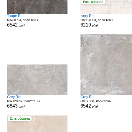
Есть образец
Taupe Ret
Ivory Ret
60x60 см, пол/стены
30x120 см, пол/стены
6542
6219
р/м²
р/м²
Grey Ret
Grey Ret
60x120 см, пол/стены
60x60 см, пол/стены
6843
6542
р/м²
р/м²
Есть образец