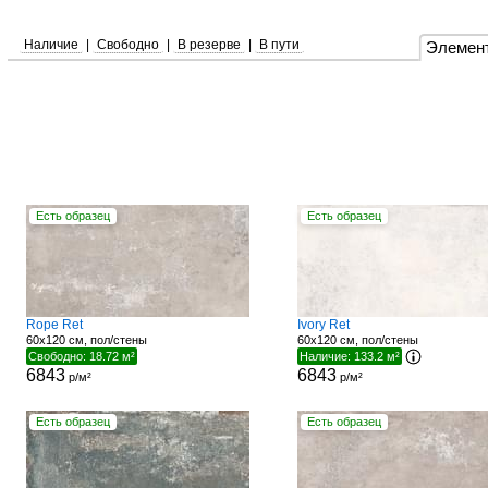
Наличие
|
Свободно
|
В резерве
|
В пути
Элемен
Есть образец
Есть образец
Rope Ret
Ivory Ret
60x120 см, пол/стены
60x120 см, пол/стены
Свободно: 18.72 м²
Наличие: 133.2 м²
6843
6843
р/м²
р/м²
Есть образец
Есть образец