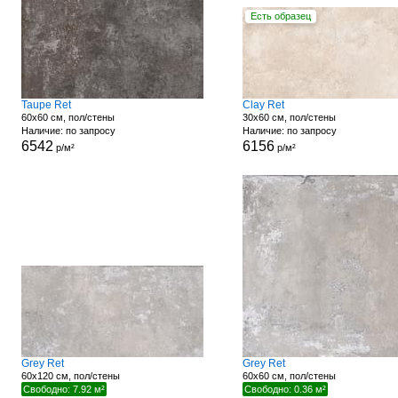
Есть образец
Taupe Ret
Clay Ret
60x60 см, пол/стены
30x60 см, пол/стены
Наличие: по запросу
Наличие: по запросу
6542
6156
р/м²
р/м²
Grey Ret
Grey Ret
60x120 см, пол/стены
60x60 см, пол/стены
Свободно: 7.92 м²
Свободно: 0.36 м²