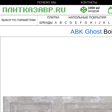
ПОЧЕМУ МЫ
КОНТАКТЫ
1000 м2
шоурум
ПЛИТКА
НАПОЛЬНЫЕ ПОКРЫТИЯ
ВЫБОР ПО ПАРАМЕТРАМ
БРЕНДЫ:
A
B
C
D
E
F
G
H
I
J
K
L
ABK
Ghost
Bo