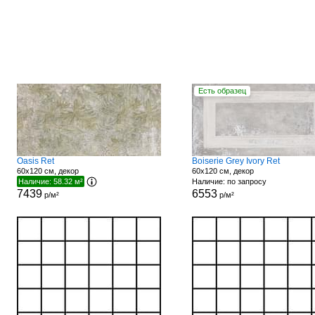
Есть образец
Oasis Ret
Boiserie Grey Ivory Ret
60x120 см, декор
60x120 см, декор
Наличие: 58.32 м²
Наличие: по запросу
7439
6553
р/м²
р/м²