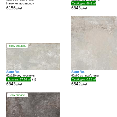
Наличие: по запросу
Свободно: 46.8 м²
6156
6843
р/м²
р/м²
Есть образец
Sage Ret
Sage Ret
60x120 см, пол/стены
60x60 см, пол/стены
Наличие: 77.76 м²
Свободно: 0.72 м²
6843
6542
р/м²
р/м²
Есть образец