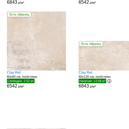
6843
6542
р/м²
р/м²
Есть образец
Есть образец
Clay Ret
Clay Ret
60x60 см, пол/стены
60x120 см, пол/стены
Свободно: 2.52 м²
Наличие: 13.68 м²
6542
6843
р/м²
р/м²