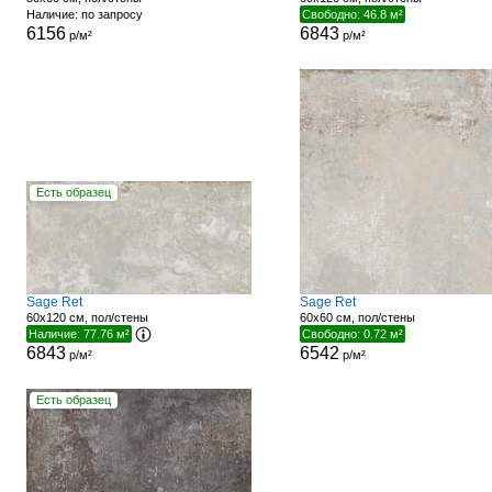
Наличие: по запросу
Свободно: 46.8 м²
6156
6843
р/м²
р/м²
Есть образец
Sage Ret
Sage Ret
60x120 см, пол/стены
60x60 см, пол/стены
Наличие: 77.76 м²
Свободно: 0.72 м²
6843
6542
р/м²
р/м²
Есть образец