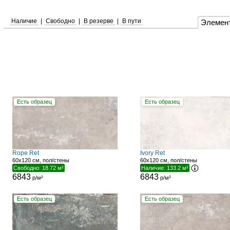
Наличие
|
Свободно
|
В резерве
|
В пути
Элемен
Есть образец
Есть образец
Rope Ret
Ivory Ret
60x120 см, пол/стены
60x120 см, пол/стены
Свободно: 18.72 м²
Наличие: 133.2 м²
6843
6843
р/м²
р/м²
Есть образец
Есть образец