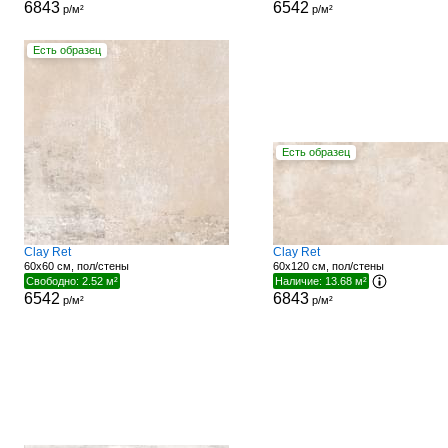
6843
6542
р/м²
р/м²
Есть образец
Есть образец
Clay Ret
Clay Ret
60x60 см, пол/стены
60x120 см, пол/стены
Свободно: 2.52 м²
Наличие: 13.68 м²
6542
6843
р/м²
р/м²