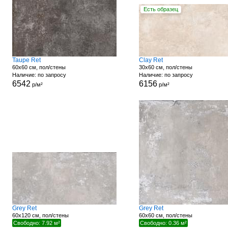
Есть образец
Taupe Ret
Clay Ret
60x60 см, пол/стены
30x60 см, пол/стены
Наличие: по запросу
Наличие: по запросу
6542
6156
р/м²
р/м²
Grey Ret
Grey Ret
60x120 см, пол/стены
60x60 см, пол/стены
Свободно: 7.92 м²
Свободно: 0.36 м²