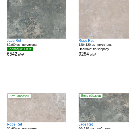
Jade Ret
Rope Ret
60x60 см, пол/стены
120x120 см, пол/стены
Свободно: 1.8 м²
Наличие: по запросу
6542
9284
р/м²
р/м²
Есть образец
Есть образец
Rope Ret
Jade Ret
30x60 см, пол/стены
60x120 см, пол/стены