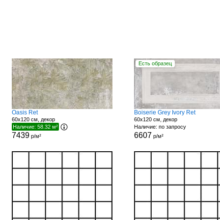
Есть образец
Oasis Ret
Boiserie Grey Ivory Ret
60x120 см, декор
60x120 см, декор
Наличие: 58.32 м²
Наличие: по запросу
7439
6607
р/м²
р/м²