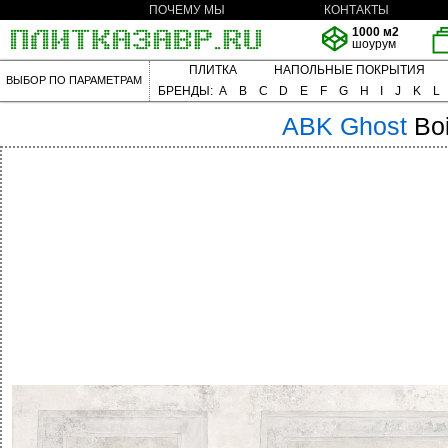
ПОЧЕМУ МЫ
КОНТАКТЫ
1000 м2
шоурум
ПЛИТКА
НАПОЛЬНЫЕ ПОКРЫТИЯ
ВЫБОР ПО ПАРАМЕТРАМ
БРЕНДЫ:
A
B
C
D
E
F
G
H
I
J
K
L
ABK
Ghost
Bo