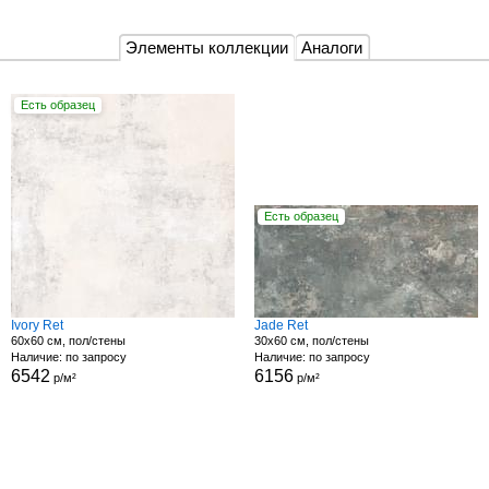
Элементы коллекции
Аналоги
Есть образец
Есть образец
Ivory Ret
Jade Ret
60x60 см, пол/стены
30x60 см, пол/стены
Наличие: по запросу
Наличие: по запросу
6542
6156
р/м²
р/м²