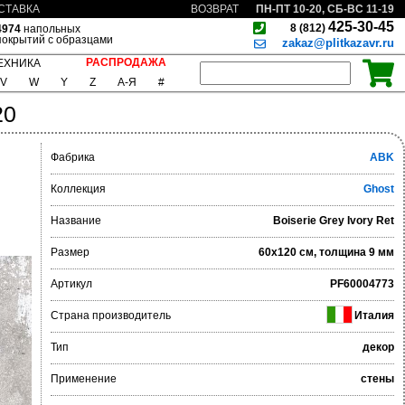
ПН-ПТ 10-20, СБ-ВС 11-19
СТАВКА
ВОЗВРАТ
425-30-45
8 (812)
4974
напольных
покрытий с образцами
zakaz@plitkazavr.ru
РАСПРОДАЖА
ЕХНИКА
V
W
Y
Z
А-Я
#
20
Фабрика
ABK
Коллекция
Ghost
Название
Boiserie Grey Ivory Ret
Размер
60x120 см, толщина 9 мм
Артикул
PF60004773
Страна производитель
Италия
Тип
декор
Применение
стены