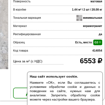
Поверхность
матовая
В коробке
1.44 м² / 2 шт / 28.08 кг
Тональная вариация
минимальная
Материал
керамогранит
Ректифицированная
да
Образец
Есть, место:
G3
Код товара
414054
6553
Цена за м² (с НДС)
Наш сайт использует cookie.
Нажмите «ОК», если Вы соглашаетесь с
условиями обработки cookie и данных о
поведении на сайте, нужных нам для
ДОБАВИТЬ В КОРЗИНУ
аналитики. Запретить обработку cookie
можете через настройки вашего браузера.