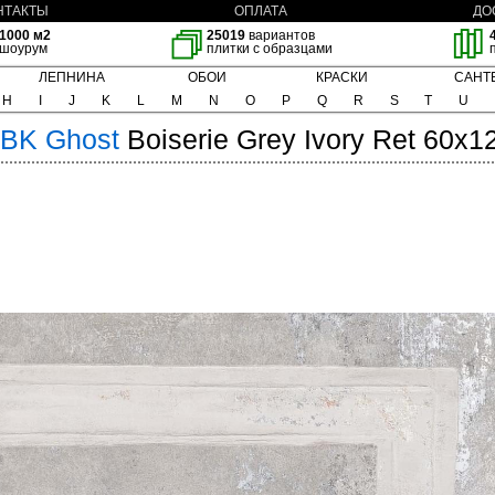
НТАКТЫ
ОПЛАТА
ДО
1000 м2
25019
вариантов
шоурум
плитки с образцами
ЛЕПНИНА
ОБОИ
КРАСКИ
САНТ
H
I
J
K
L
M
N
O
P
Q
R
S
T
U
BK
Ghost
Boiserie Grey Ivory Ret 60x1