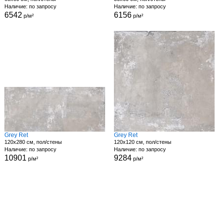
Наличие: по запросу
Наличие: по запросу
6542
6156
р/м²
р/м²
Grey Ret
Grey Ret
120x280 см, пол/стены
120x120 см, пол/стены
Наличие: по запросу
Наличие: по запросу
10901
9284
р/м²
р/м²