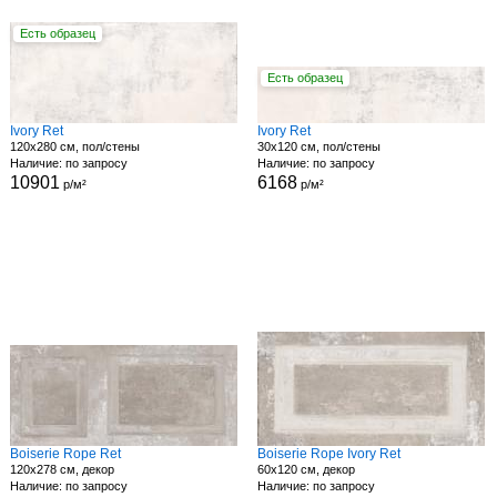
Есть образец
Есть образец
Ivory Ret
Ivory Ret
120x280 см, пол/стены
30x120 см, пол/стены
Наличие: по запросу
Наличие: по запросу
10901
6168
р/м²
р/м²
Boiserie Rope Ret
Boiserie Rope Ivory Ret
120x278 см, декор
60x120 см, декор
Наличие: по запросу
Наличие: по запросу