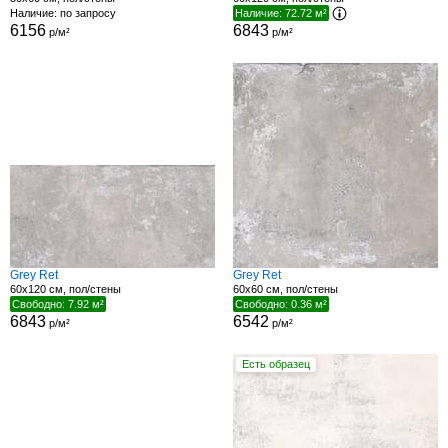
Наличие: по запросу
Наличие: 72.72 м²
6156
6843
р/м²
р/м²
Grey Ret
Grey Ret
60x120 см, пол/стены
60x60 см, пол/стены
Свободно: 7.92 м²
Свободно: 0.36 м²
6843
6542
р/м²
р/м²
Есть образец