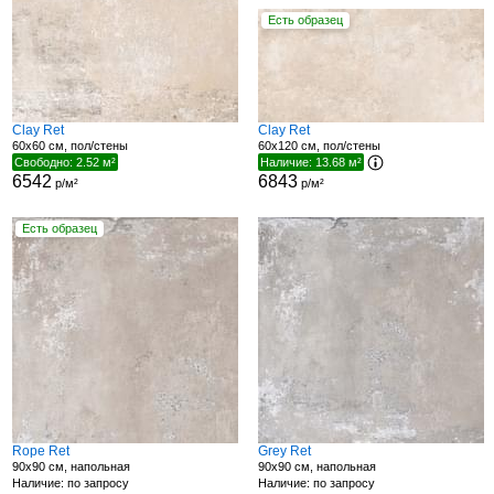
Есть образец
Clay Ret
Clay Ret
60x60 см, пол/стены
60x120 см, пол/стены
Свободно: 2.52 м²
Наличие: 13.68 м²
6542
6843
р/м²
р/м²
Есть образец
Rope Ret
Grey Ret
90x90 см, напольная
90x90 см, напольная
Наличие: по запросу
Наличие: по запросу