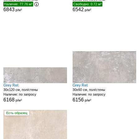
Наличие: 77.76 м²
Свободно: 0.72 м²
6843
6542
р/м²
р/м²
Grey Ret
Grey Ret
30x120 см, пол/стены
30x60 см, пол/стены
Наличие: по запросу
Наличие: по запросу
6168
6156
р/м²
р/м²
Есть образец