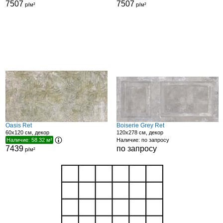
7507
7507
р/м²
р/м²
Oasis Ret
Boiserie Grey Ret
60x120 см, декор
120x278 см, декор
Наличие: 58.32 м²
Наличие: по запросу
7439
по запросу
р/м²