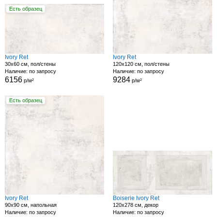
Есть образец
Ivory Ret
Ivory Ret
30x60 см, пол/стены
120x120 см, пол/стены
Наличие: по запросу
Наличие: по запросу
6156
9284
р/м²
р/м²
Есть образец
Ivory Ret
Boiserie Ivory Ret
90x90 см, напольная
120x278 см, декор
Наличие: по запросу
Наличие: по запросу