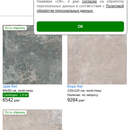
Нажимая «ОК», я даю
согласие
на обработку
персональных данных в соответствии с
Политикой
обработки персональных данных
.
|
|
Есть образец
Поверхность
Размер
ОК
Есть образец
Есть образец
Jade Ret
Rope Ret
60x60 см, пол/стены
120x120 см, пол/стены
Свободно: 1.8 м²
Наличие: по запросу
6542
9284
р/м²
р/м²
Есть образец