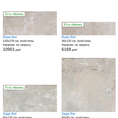
Есть образец
Есть образец
Rope Ret
Rope Ret
120x278 см, пол/стены
30x120 см, пол/стены
Наличие: по запросу
Наличие: по запросу
10901
6168
р/м²
р/м²
Есть образец
Sage Ret
Sage Ret
60x120 см, пол/стены
60x60 см, пол/стены