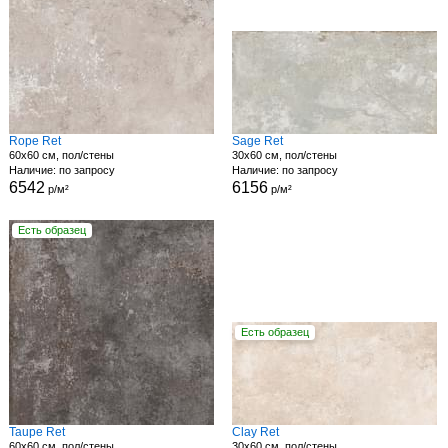
Rope Ret
Sage Ret
60x60 см, пол/стены
30x60 см, пол/стены
Наличие: по запросу
Наличие: по запросу
6542
6156
р/м²
р/м²
Есть образец
Есть образец
Taupe Ret
Clay Ret
60x60 см, пол/стены
30x60 см, пол/стены