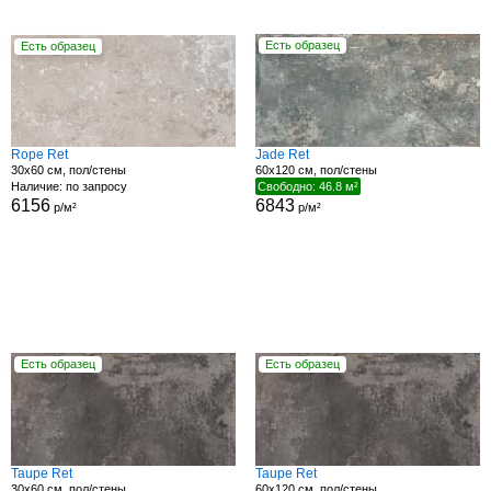
Есть образец
Есть образец
Rope Ret
Jade Ret
30x60 см, пол/стены
60x120 см, пол/стены
Наличие: по запросу
Свободно: 46.8 м²
6156
6843
р/м²
р/м²
Есть образец
Есть образец
Taupe Ret
Taupe Ret
30x60 см, пол/стены
60x120 см, пол/стены