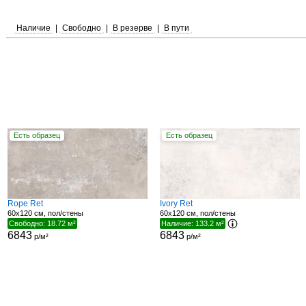
Наличие
|
Свободно
|
В резерве
|
В пути
Есть образец
Есть образец
Rope Ret
Ivory Ret
60x120 см, пол/стены
60x120 см, пол/стены
Свободно: 18.72 м²
Наличие: 133.2 м²
6843
6843
р/м²
р/м²