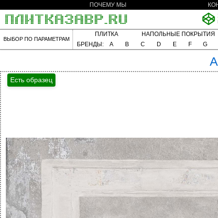
ПОЧЕМУ МЫ
КО
ПЛИТКА
НАПОЛЬНЫЕ ПОКРЫТИЯ
ВЫБОР ПО ПАРАМЕТРАМ
БРЕНДЫ:
A
B
C
D
E
F
G
A
Есть образец