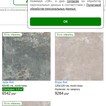
Нажимая «ОК», я даю
согласие
на обработку
персональных данных в соответствии с
Политикой
обработки персональных данных
.
жкой в обновлении данных. Цена из наличия может отличаться от указанной.
|
|
Есть образец
Поверхность
ОК
Размер
Есть образец
Есть образец
Jade Ret
Rope Ret
60x60 см, пол/стены
120x120 см, пол/стены
Свободно: 1.8 м²
Наличие: по запросу
6542
9284
р/м²
р/м²
Есть образец