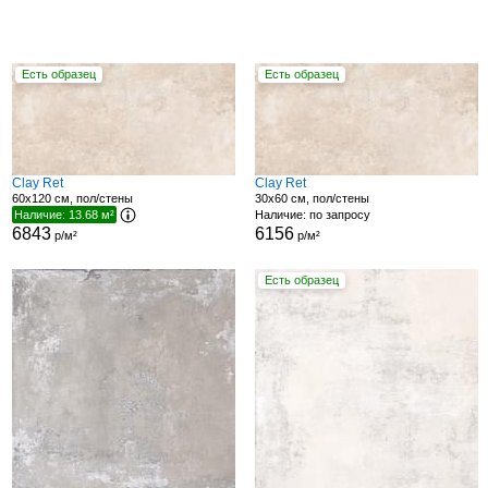
Есть образец
Есть образец
Clay Ret
Clay Ret
60x120 см, пол/стены
30x60 см, пол/стены
Наличие: 13.68 м²
Наличие: по запросу
6843
6156
р/м²
р/м²
Есть образец