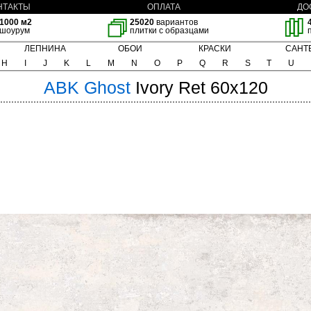
НТАКТЫ
ОПЛАТА
ДО
1000 м2
25020
вариантов
шоурум
плитки с образцами
ЛЕПНИНА
ОБОИ
КРАСКИ
САНТ
H
I
J
K
L
M
N
O
P
Q
R
S
T
U
ABK
Ghost
Ivory Ret 60x120