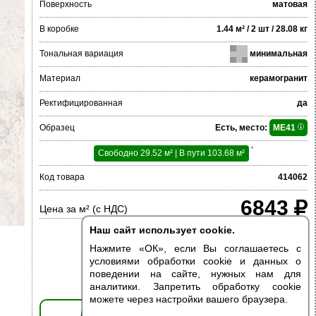
Поверхность
матовая
В коробке
1.44 м² / 2 шт / 28.08 кг
Тональная вариация
минимальная
Материал
керамогранит
Ректифицированная
да
Образец
Есть, место:
ME41
*
Свободно 29.52 м² | В пути 103.68 м²
Код товара
414062
6843
Цена за м² (с НДС)
Наш сайт использует cookie.
Нажмите «ОК», если Вы соглашаетесь с
условиями обработки cookie и данных о
поведении на сайте, нужных нам для
аналитики. Запретить обработку cookie
можете через настройки вашего браузера.
ДОБАВИТЬ В КОРЗИНУ