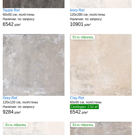
Taupe Ret
Ivory Ret
60x60 см, пол/стены
120x280 см, пол/стены
Наличие: по запросу
Наличие: по запросу
6542
10901
р/м²
р/м²
Есть образец
Grey Ret
Clay Ret
120x120 см, пол/стены
60x60 см, пол/стены
Наличие: по запросу
Свободно: 2.52 м²
9284
6542
р/м²
р/м²
Есть образец
Есть образец