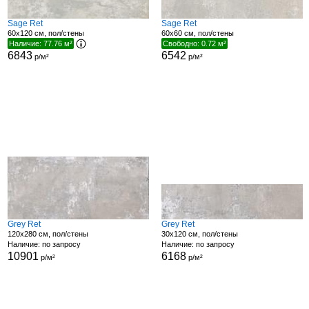
Sage Ret
Sage Ret
60x120 см, пол/стены
60x60 см, пол/стены
Наличие: 77.76 м²
Свободно: 0.72 м²
6843
6542
р/м²
р/м²
Grey Ret
Grey Ret
120x280 см, пол/стены
30x120 см, пол/стены
Наличие: по запросу
Наличие: по запросу
10901
6168
р/м²
р/м²