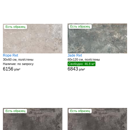
Есть образец
Есть образец
Rope Ret
Jade Ret
30x60 см, пол/стены
60x120 см, пол/стены
Наличие: по запросу
Свободно: 46.8 м²
6156
6843
р/м²
р/м²
Есть образец
Есть образец