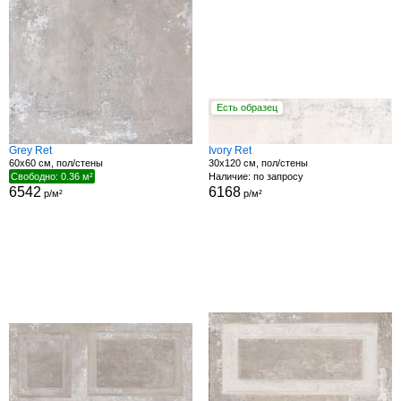
Есть образец
Grey Ret
Ivory Ret
60x60 см, пол/стены
30x120 см, пол/стены
Свободно: 0.36 м²
Наличие: по запросу
6542
6168
р/м²
р/м²