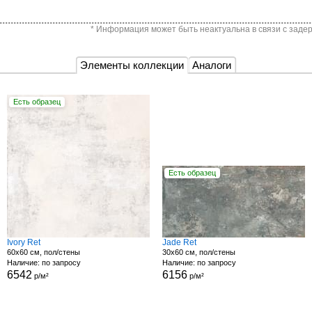
* Информация может быть неактуальна в связи с задер
Элементы коллекции
Аналоги
Есть образец
Есть образец
Ivory Ret
Jade Ret
60x60 см, пол/стены
30x60 см, пол/стены
Наличие: по запросу
Наличие: по запросу
6542
6156
р/м²
р/м²