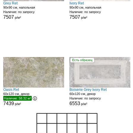
Grey Ret
Ivory Ret
90x90 см, напольная
90x90 см, напольная
Наличие: по запросу
Наличие: по запросу
7507
7507
р/м²
р/м²
Есть образец
Oasis Ret
Boiserie Grey Ivory Ret
60x120 см, декор
60x120 см, декор
Наличие: 58.32 м²
Наличие: по запросу
7439
6553
р/м²
р/м²