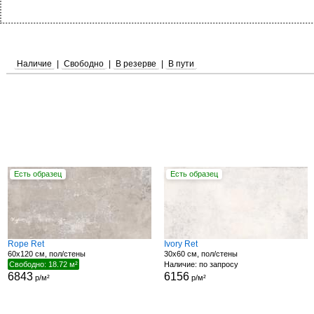
Наличие
|
Свободно
|
В резерве
|
В пути
Есть образец
Есть образец
Rope Ret
Ivory Ret
60x120 см, пол/стены
30x60 см, пол/стены
Свободно: 18.72 м²
Наличие: по запросу
6843
6156
р/м²
р/м²