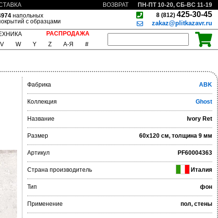
ПН-ПТ 10-20, СБ-ВС 11-19
СТАВКА
ВОЗВРАТ
425-30-45
8 (812)
4974
напольных
покрытий с образцами
zakaz@plitkazavr.ru
РАСПРОДАЖА
ЕХНИКА
V
W
Y
Z
А-Я
#
Фабрика
ABK
Коллекция
Ghost
Название
Ivory Ret
Размер
60x120 см, толщина 9 мм
Артикул
PF60004363
Страна производитель
Италия
Тип
фон
Применение
пол, стены