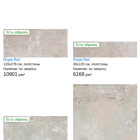
Есть образец
Есть образец
Rope Ret
Rope Ret
120x278 см, пол/стены
30x120 см, пол/стены
Наличие: по запросу
Наличие: по запросу
10901
6168
р/м²
р/м²
Есть образец