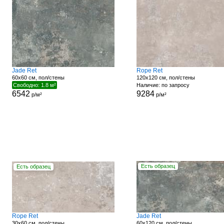
Jade Ret
Rope Ret
60x60 см, пол/стены
120x120 см, пол/стены
Свободно: 1.8 м²
Наличие: по запросу
6542
9284
р/м²
р/м²
Есть образец
Есть образец
Rope Ret
Jade Ret
30x60 см, пол/стены
60x120 см, пол/стены