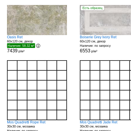
Есть образец
Oasis Ret
Boiserie Grey Ivory Ret
60x120 см, декор
60x120 см, декор
Наличие: 58.32 м²
Наличие: по запросу
7439
6553
р/м²
р/м²
Mos Quadretti Rope Ret
Mos Quadretti Jade Ret
30x30 см, мозаика
30x30 см, мозаика
Наличие: по запросу
Наличие: по запросу