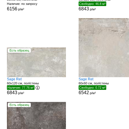
Наличие: по запросу
Свободно: 46.8 м²
6156
6843
р/м²
р/м²
Есть образец
Sage Ret
Sage Ret
60x120 см, пол/стены
60x60 см, пол/стены
Наличие: 77.76 м²
Свободно: 0.72 м²
6843
6542
р/м²
р/м²
Есть образец