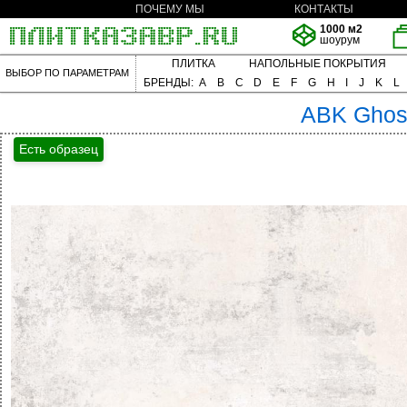
ПОЧЕМУ МЫ
КОНТАКТЫ
1000 м2
шоурум
ПЛИТКА
НАПОЛЬНЫЕ ПОКРЫТИЯ
ВЫБОР ПО ПАРАМЕТРАМ
БРЕНДЫ:
A
B
C
D
E
F
G
H
I
J
K
L
ABK
Ghos
Есть образец