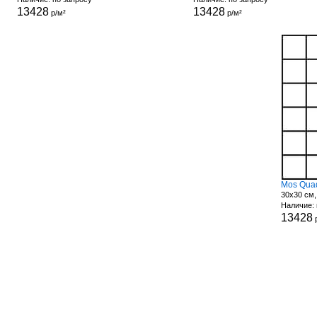
13428
13428
р/м²
р/м²
Mos Quad
30x30 см,
Наличие: 
13428