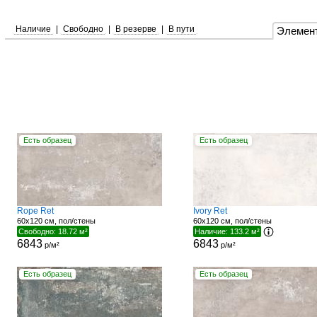
Наличие
|
Свободно
|
В резерве
|
В пути
Элемен
Есть образец
Есть образец
Rope Ret
Ivory Ret
60x120 см, пол/стены
60x120 см, пол/стены
Свободно: 18.72 м²
Наличие: 133.2 м²
6843
6843
р/м²
р/м²
Есть образец
Есть образец