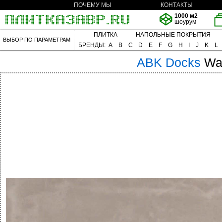
ПОЧЕМУ МЫ
КОНТАКТЫ
1000 м2
шоурум
ПЛИТКА
НАПОЛЬНЫЕ ПОКРЫТИЯ
ВЫБОР ПО ПАРАМЕТРАМ
БРЕНДЫ:
A
B
C
D
E
F
G
H
I
J
K
L
ABK
Docks
Wa