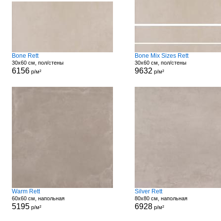
Bone Rett
Bone Mix Sizes Rett
30x60 см, пол/стены
30x60 см, пол/стены
6156
9632
р/м²
р/м²
Warm Rett
Silver Rett
60x60 см, напольная
80x80 см, напольная
5195
6928
р/м²
р/м²