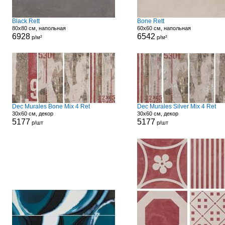
Black Rett
Bone Rett
80x80 см, напольная
60x60 см, напольная
6928
6542
р/м²
р/м²
Dec Murales Bone Mix 4 Ret
Dec Murales Silver Mix 4 Ret
30x60 см, декор
30x60 см, декор
5177
5177
р/шт
р/шт