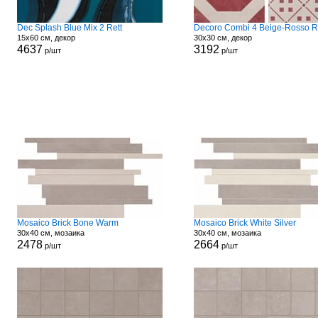
Dec Splash Blue Mix 2 Rett
Decoro Combi 4 Beige-Rosso R
15x60 см, декор
30x30 см, декор
4637
3192
р/шт
р/шт
Mosaico Brick Bone Warm
Mosaico Brick White Silver
30x40 см, мозаика
30x40 см, мозаика
2478
2664
р/шт
р/шт