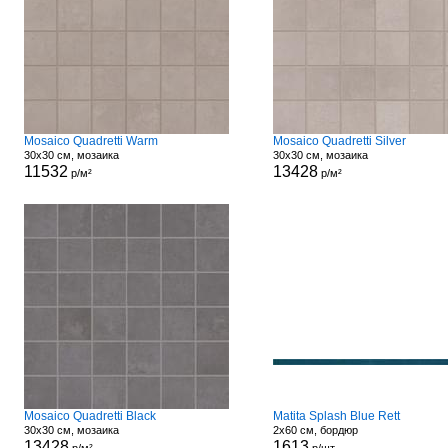
Mosaico Quadretti Warm
Mosaico Quadretti Silver
30x30 см, мозаика
30x30 см, мозаика
11532
13428
р/м²
р/м²
Mosaico Quadretti Black
Matita Splash Blue Rett
30x30 см, мозаика
2x60 см, бордюр
13428
1613