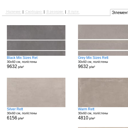
Наличие
|
Свободно
|
В резерве
|
В пути
Элемен
Black Mix Sizes Ret
Grey Mix Sizes Rett
30x60 см, пол/стены
30x60 см, пол/стены
9632
9632
р/м²
р/м²
Silver Rett
Warm Rett
30x60 см, пол/стены
30x60 см, пол/стены
6156
4810
р/м²
р/м²