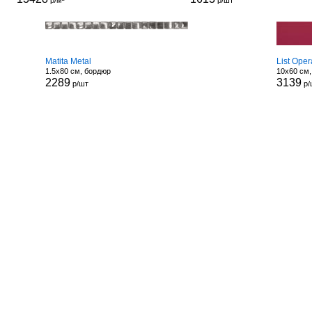
р/м²
р/шт
Matita Metal
List Ope
1.5x80 см, бордюр
10x60 см
2289
3139
р/шт
р/