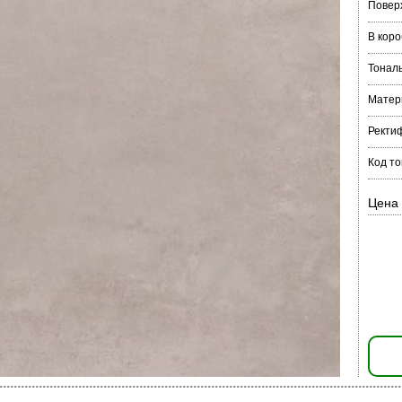
Повер
В коро
Тонал
Матер
Ректи
Код т
Цена 