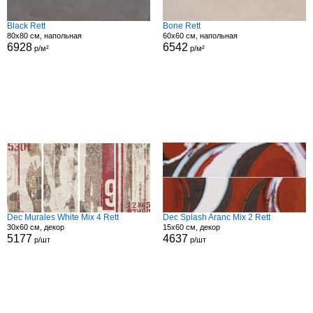
Black Rett
Bone Rett
80x80 см, напольная
60x60 см, напольная
6928
6542
р/м²
р/м²
Dec Murales White Mix 4 Rett
Dec Splash Aranc Mix 2 Rett
30x60 см, декор
15x60 см, декор
5177
4637
р/шт
р/шт