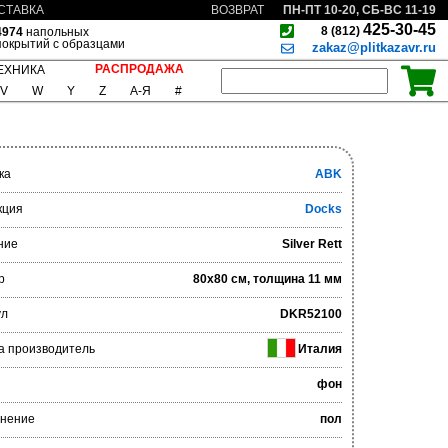
ПН-ПТ 10-20, СБ-ВС 11-19
СТАВКА
ВОЗВРАТ
425-30-45
8 (812)
4974
напольных
покрытий с образцами
zakaz@plitkazavr.ru
РАСПРОДАЖА
ЕХНИКА
V
W
Y
Z
А-Я
#
ка
ABK
кция
Docks
ние
Silver Rett
р
80x80 см, толщина 11 мм
ул
DKR52100
а производитель
Италия
фон
нение
пол