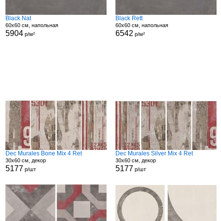
Black Nat
Black Rett
60x60 см, напольная
60x60 см, напольная
5904
6542
р/м²
р/м²
Dec Murales Bone Mix 4 Ret
Dec Murales Silver Mix 4 Ret
30x60 см, декор
30x60 см, декор
5177
5177
р/шт
р/шт