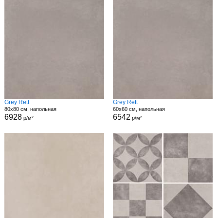
Grey Rett
Grey Rett
80x80 см, напольная
60x60 см, напольная
6928
6542
р/м²
р/м²