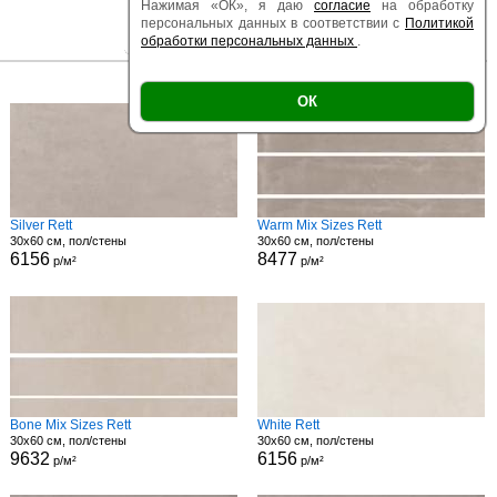
Нажимая «ОК», я даю
согласие
на обработку
персональных данных в соответствии с
Политикой
обработки персональных данных
.
|
|
Есть образец
Поверхность
Размер
ОК
Silver Rett
Warm Mix Sizes Rett
30x60 см, пол/стены
30x60 см, пол/стены
6156
8477
р/м²
р/м²
Bone Mix Sizes Rett
White Rett
30x60 см, пол/стены
30x60 см, пол/стены
9632
6156
р/м²
р/м²