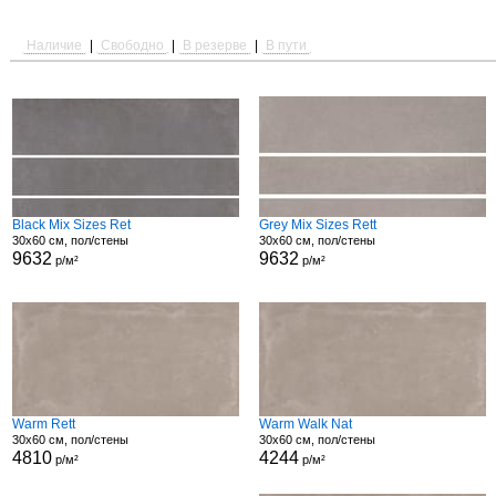
Наличие
|
Свободно
|
В резерве
|
В пути
Black Mix Sizes Ret
Grey Mix Sizes Rett
30x60 см, пол/стены
30x60 см, пол/стены
9632
9632
р/м²
р/м²
Warm Rett
Warm Walk Nat
30x60 см, пол/стены
30x60 см, пол/стены
4810
4244
р/м²
р/м²