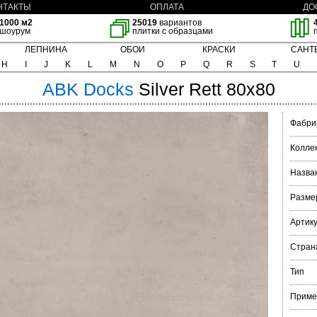
НТАКТЫ
ОПЛАТА
ДО
1000 м2
25019
вариантов
шоурум
плитки с образцами
ЛЕПНИНА
ОБОИ
КРАСКИ
САНТ
H
I
J
K
L
M
N
O
P
Q
R
S
T
U
ABK
Docks
Silver Rett 80x80
Фабри
Колле
Назва
Разме
Артик
Стран
Тип
Приме