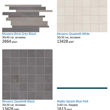
Mosaico Brick Grey Black
Mosaico Quadretti White
30x40 см, мозаика
30x30 см, мозаика
2664
13428
р/шт
р/м²
Mosaico Quadretti Black
Matita Splash Blue Rett
30x30 см, мозаика
2x60 см, бордюр
13428
1613
р/м²
р/шт