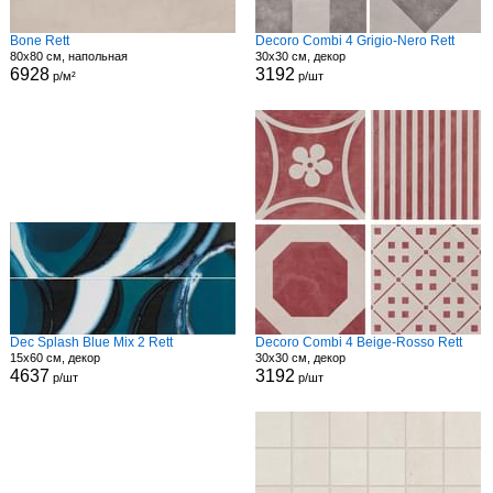
Bone Rett
Decoro Combi 4 Grigio-Nero Rett
80x80 см, напольная
30x30 см, декор
6928
3192
р/м²
р/шт
Dec Splash Blue Mix 2 Rett
Decoro Combi 4 Beige-Rosso Rett
15x60 см, декор
30x30 см, декор
4637
3192
р/шт
р/шт