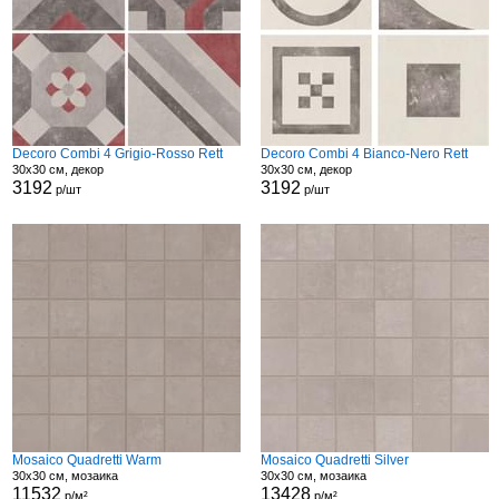
Decoro Combi 4 Grigio-Rosso Rett
Decoro Combi 4 Bianco-Nero Rett
30x30 см, декор
30x30 см, декор
3192
3192
р/шт
р/шт
Mosaico Quadretti Warm
Mosaico Quadretti Silver
30x30 см, мозаика
30x30 см, мозаика
11532
13428
р/м²
р/м²