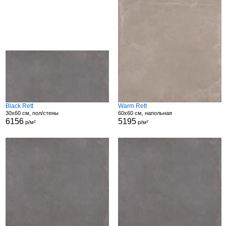
Black Rett
Warm Rett
30x60 см, пол/стены
60x60 см, напольная
6156
5195
р/м²
р/м²