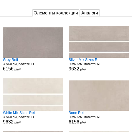
Элементы коллекции
Аналоги
Grey Rett
Silver Mix Sizes Rett
30x60 см, пол/стены
30x60 см, пол/стены
6156
9632
р/м²
р/м²
White Mix Sizes Ret
Bone Rett
30x60 см, пол/стены
30x60 см, пол/стены
9632
6156
р/м²
р/м²