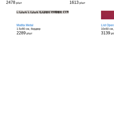
2478
1613
р/шт
р/шт
Matita Metal
List Ope
1.5x80 см, бордюр
10x60 см
2289
3139
р/шт
р/