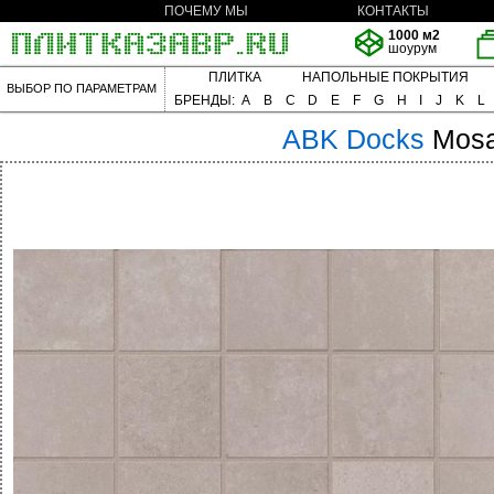
ПОЧЕМУ МЫ
КОНТАКТЫ
1000 м2
шоурум
ПЛИТКА
НАПОЛЬНЫЕ ПОКРЫТИЯ
ВЫБОР ПО ПАРАМЕТРАМ
БРЕНДЫ:
A
B
C
D
E
F
G
H
I
J
K
L
ABK
Docks
Mosa