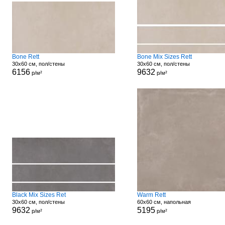
Bone Rett
Bone Mix Sizes Rett
30x60 см, пол/стены
30x60 см, пол/стены
6156
9632
р/м²
р/м²
Black Mix Sizes Ret
Warm Rett
30x60 см, пол/стены
60x60 см, напольная
9632
5195
р/м²
р/м²