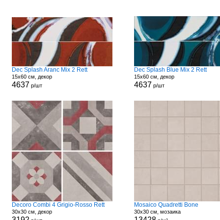
Dec Splash Aranc Mix 2 Rett
Dec Splash Blue Mix 2 Rett
15x60 см, декор
15x60 см, декор
4637
4637
р/шт
р/шт
Decoro Combi 4 Grigio-Rosso Rett
Mosaico Quadretti Bone
30x30 см, декор
30x30 см, мозаика
3192
13428