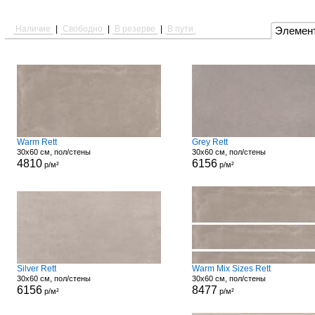
Наличие
|
Свободно
|
В резерве
|
В пути
Элемен
Warm Rett
Grey Rett
30x60 см, пол/стены
30x60 см, пол/стены
4810
6156
р/м²
р/м²
Silver Rett
Warm Mix Sizes Rett
30x60 см, пол/стены
30x60 см, пол/стены
6156
8477
р/м²
р/м²