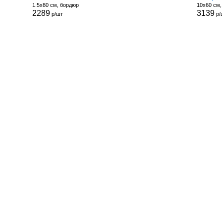
1.5x80 см, бордюр
10x60 см
2289
3139
р/шт
р/