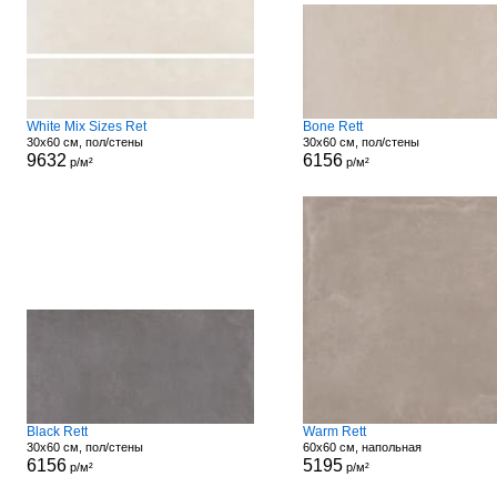
White Mix Sizes Ret
Bone Rett
30x60 см, пол/стены
30x60 см, пол/стены
9632
6156
р/м²
р/м²
Black Rett
Warm Rett
30x60 см, пол/стены
60x60 см, напольная
6156
5195
р/м²
р/м²