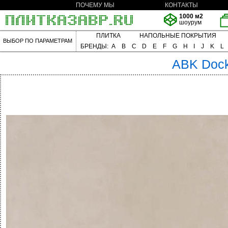
ПОЧЕМУ МЫ
КОНТАКТЫ
1000 м2
шоурум
ПЛИТКА
НАПОЛЬНЫЕ ПОКРЫТИЯ
ВЫБОР ПО ПАРАМЕТРАМ
БРЕНДЫ:
A
B
C
D
E
F
G
H
I
J
K
L
ABK
Doc