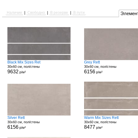
Наличие
|
Свободно
|
В резерве
|
В пути
Элемен
Black Mix Sizes Ret
Grey Rett
30x60 см, пол/стены
30x60 см, пол/стены
9632
6156
р/м²
р/м²
Silver Rett
Warm Mix Sizes Rett
30x60 см, пол/стены
30x60 см, пол/стены
6156
8477
р/м²
р/м²