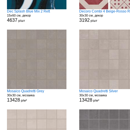
Dec Splash Blue Mix 2 Rett
Decoro Combi 4 Beige-Rosso R
15x60 см, декор
30x30 см, декор
4637
3192
р/шт
р/шт
Mosaico Quadretti Grey
Mosaico Quadretti Silver
30x30 см, мозаика
30x30 см, мозаика
13428
13428
р/м²
р/м²