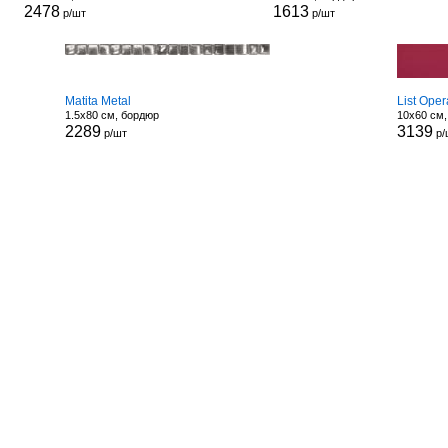
2478
1613
р/шт
р/шт
Matita Metal
List Ope
1.5x80 см, бордюр
10x60 см
2289
3139
р/шт
р/