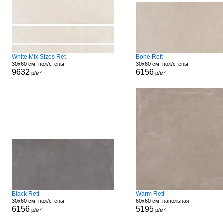
White Mix Sizes Ret
Bone Rett
30x60 см, пол/стены
30x60 см, пол/стены
9632
6156
р/м²
р/м²
Black Rett
Warm Rett
30x60 см, пол/стены
60x60 см, напольная
6156
5195
р/м²
р/м²