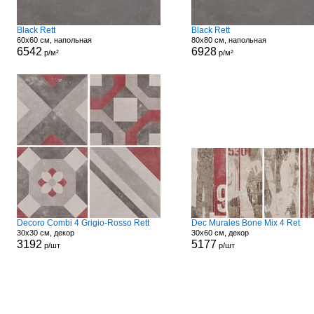
Black Rett
Black Rett
60x60 см, напольная
80x80 см, напольная
6542
6928
р/м²
р/м²
Decoro Combi 4 Grigio-Rosso Rett
Dec Murales Bone Mix 4 Ret
30x30 см, декор
30x60 см, декор
3192
5177
р/шт
р/шт