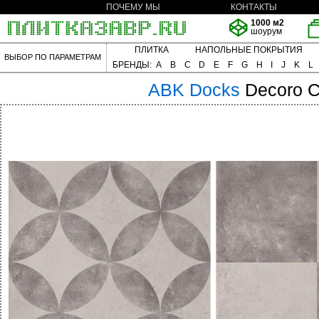
ПОЧЕМУ МЫ
КОНТАКТЫ
1000 м2
шоурум
ПЛИТКА
НАПОЛЬНЫЕ ПОКРЫТИЯ
ВЫБОР ПО ПАРАМЕТРАМ
БРЕНДЫ:
A
B
C
D
E
F
G
H
I
J
K
L
ABK
Docks
Decoro C