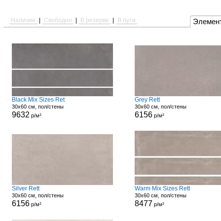
Наличие
|
Свободно
|
В резерве
|
В пути
Элемен
Black Mix Sizes Ret
Grey Rett
30x60 см, пол/стены
30x60 см, пол/стены
9632
6156
р/м²
р/м²
Silver Rett
Warm Mix Sizes Rett
30x60 см, пол/стены
30x60 см, пол/стены
6156
8477
р/м²
р/м²