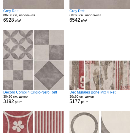
Grey Rett
Grey Rett
80x80 см, напольная
60x60 см, напольная
6928
6542
р/м²
р/м²
Decoro Combi 4 Grigio-Nero Rett
Dec Murales Bone Mix 4 Ret
30x30 см, декор
30x60 см, декор
3192
5177
р/шт
р/шт