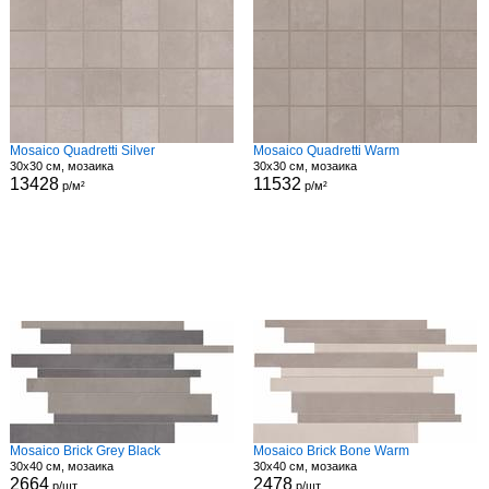
Mosaico Quadretti Silver
Mosaico Quadretti Warm
30x30 см, мозаика
30x30 см, мозаика
13428
11532
р/м²
р/м²
Mosaico Brick Grey Black
Mosaico Brick Bone Warm
30x40 см, мозаика
30x40 см, мозаика
2664
2478
р/шт
р/шт