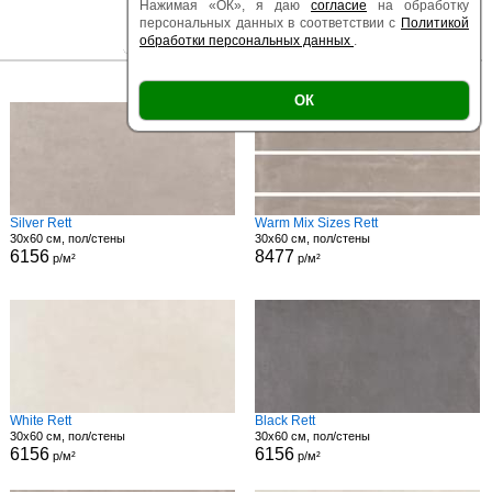
Нажимая «ОК», я даю
согласие
на обработку
персональных данных в соответствии с
Политикой
обработки персональных данных
.
|
|
Есть образец
Поверхность
Размер
ОК
Silver Rett
Warm Mix Sizes Rett
30x60 см, пол/стены
30x60 см, пол/стены
6156
8477
р/м²
р/м²
White Rett
Black Rett
30x60 см, пол/стены
30x60 см, пол/стены
6156
6156
р/м²
р/м²