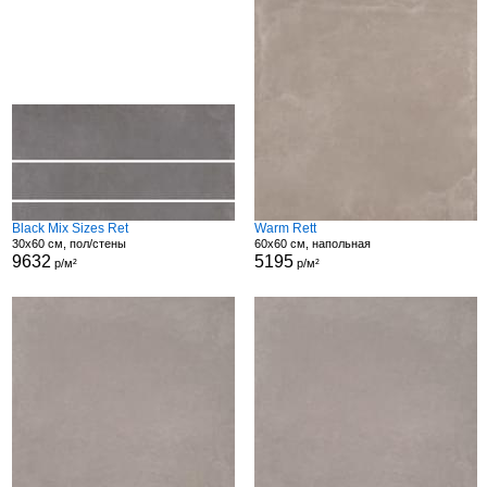
Black Mix Sizes Ret
Warm Rett
30x60 см, пол/стены
60x60 см, напольная
9632
5195
р/м²
р/м²