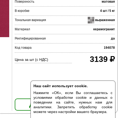
Поверхность
матовая
В коробке
4 шт / 5 кг
Тональная вариация
выраженная
Материал
керамогранит
Ректифицированная
да
Код товара
194078
3139
Цена за шт (с НДС)
Наш сайт использует cookie.
Нажмите «ОК», если Вы соглашаетесь с
условиями обработки cookie и данных о
поведении на сайте, нужных нам для
ДОБАВИТЬ В КОРЗИНУ
аналитики. Запретить обработку cookie
можете через настройки вашего браузера.