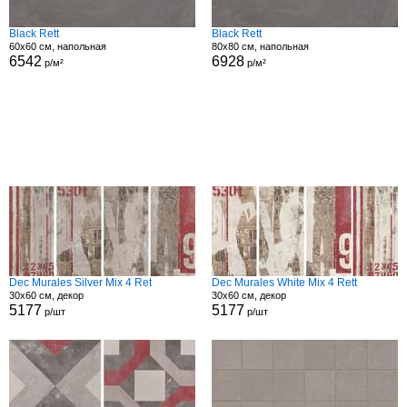
Black Rett
Black Rett
60x60 см, напольная
80x80 см, напольная
6542
6928
р/м²
р/м²
Dec Murales Silver Mix 4 Ret
Dec Murales White Mix 4 Rett
30x60 см, декор
30x60 см, декор
5177
5177
р/шт
р/шт