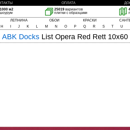
НТАКТЫ
ОПЛАТА
ДО
1000 м2
25019
вариантов
шоурум
плитки с образцами
ЛЕПНИНА
ОБОИ
КРАСКИ
САНТ
H
I
J
K
L
M
N
O
P
Q
R
S
T
U
ABK
Docks
List Opera Red Rett 10x60