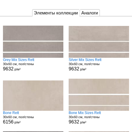
Элементы коллекции
Аналоги
Grey Mix Sizes Rett
Silver Mix Sizes Rett
30x60 см, пол/стены
30x60 см, пол/стены
9632
9632
р/м²
р/м²
Bone Rett
Bone Mix Sizes Rett
30x60 см, пол/стены
30x60 см, пол/стены
6156
9632
р/м²
р/м²