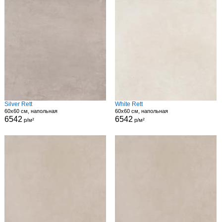
Silver Rett
White Rett
60x60 см, напольная
60x60 см, напольная
6542
6542
р/м²
р/м²