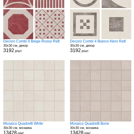
Decoro Combi 4 Beige-Rosso Rett
Decoro Combi 4 Bianco-Nero Rett
30x30 см, декор
30x30 см, декор
3192
3192
р/шт
р/шт
Mosaico Quadretti White
Mosaico Quadretti Bone
30x30 см, мозаика
30x30 см, мозаика
13428
13428
р/м²
р/м²