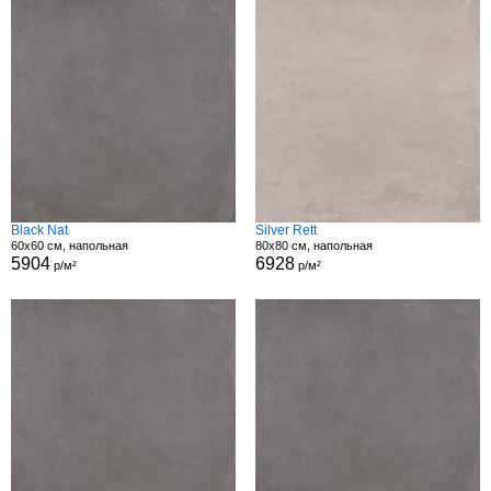
Black Nat
Silver Rett
60x60 см, напольная
80x80 см, напольная
5904
6928
р/м²
р/м²