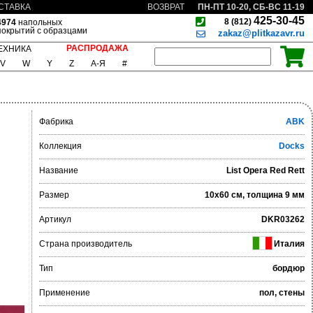
ПН-ПТ 10-20, СБ-ВС 11-19
СТАВКА
ВОЗВРАТ
425-30-45
8 (812)
4974
напольных
покрытий с образцами
zakaz@plitkazavr.ru
РАСПРОДАЖА
ЕХНИКА
V
W
Y
Z
А-Я
#
Фабрика
ABK
Коллекция
Docks
Название
List Opera Red Rett
Размер
10x60 см, толщина 9 мм
Артикул
DKR03262
Страна производитель
Италия
Тип
бордюр
Применение
пол, стены