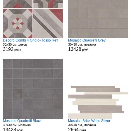
Decoro Combi 4 Grigio-Rosso Rett
Mosaico Quadretti Grey
30x30 см, декор
30x30 см, мозаика
3192
13428
р/шт
р/м²
Mosaico Quadretti Black
Mosaico Brick White Silver
30x30 см, мозаика
30x40 см, мозаика
13428
2664
р/м²
р/шт