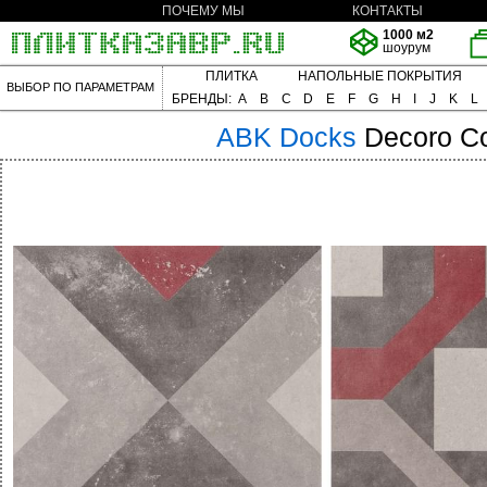
ПОЧЕМУ МЫ
КОНТАКТЫ
1000 м2
шоурум
ПЛИТКА
НАПОЛЬНЫЕ ПОКРЫТИЯ
ВЫБОР ПО ПАРАМЕТРАМ
БРЕНДЫ:
A
B
C
D
E
F
G
H
I
J
K
L
ABK
Docks
Decoro Co