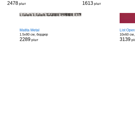
2478
1613
р/шт
р/шт
Matita Metal
List Ope
1.5x80 см, бордюр
10x60 см
2289
3139
р/шт
р/