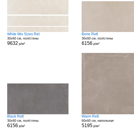
White Mix Sizes Ret
Bone Rett
30x60 см, пол/стены
30x60 см, пол/стены
9632
6156
р/м²
р/м²
Black Rett
Warm Rett
30x60 см, пол/стены
60x60 см, напольная
6156
5195
р/м²
р/м²