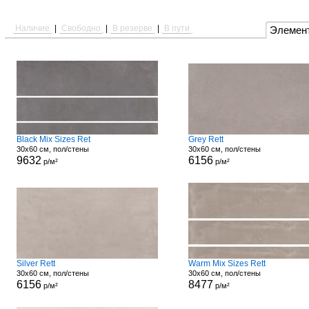
Наличие
|
Свободно
|
В резерве
|
В пути
Элемен
Black Mix Sizes Ret
Grey Rett
30x60 см, пол/стены
30x60 см, пол/стены
9632
6156
р/м²
р/м²
Silver Rett
Warm Mix Sizes Rett
30x60 см, пол/стены
30x60 см, пол/стены
6156
8477
р/м²
р/м²