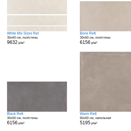
White Mix Sizes Ret
Bone Rett
30x60 см, пол/стены
30x60 см, пол/стены
9632
6156
р/м²
р/м²
Black Rett
Warm Rett
30x60 см, пол/стены
60x60 см, напольная
6156
5195
р/м²
р/м²