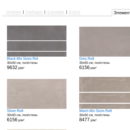
Наличие
|
Свободно
|
В резерве
|
В пути
Элемен
Black Mix Sizes Ret
Grey Rett
30x60 см, пол/стены
30x60 см, пол/стены
9632
6156
р/м²
р/м²
Silver Rett
Warm Mix Sizes Rett
30x60 см, пол/стены
30x60 см, пол/стены
6156
8477
р/м²
р/м²