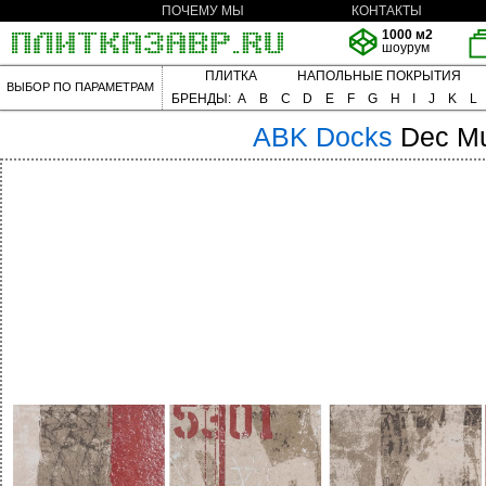
ПОЧЕМУ МЫ
КОНТАКТЫ
1000 м2
шоурум
ПЛИТКА
НАПОЛЬНЫЕ ПОКРЫТИЯ
ВЫБОР ПО ПАРАМЕТРАМ
БРЕНДЫ:
A
B
C
D
E
F
G
H
I
J
K
L
ABK
Docks
Dec Mu