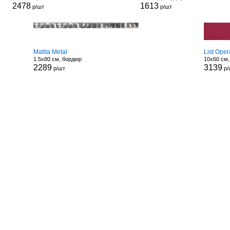
2478
1613
р/шт
р/шт
Matita Metal
List Ope
1.5x80 см, бордюр
10x60 см
2289
3139
р/шт
р/