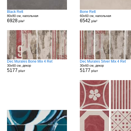
Black Rett
Bone Rett
80x80 см, напольная
60x60 см, напольная
6928
6542
р/м²
р/м²
Dec Murales Bone Mix 4 Ret
Dec Murales Silver Mix 4 Ret
30x60 см, декор
30x60 см, декор
5177
5177
р/шт
р/шт