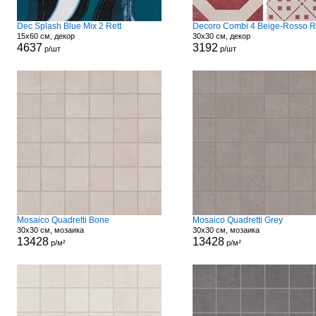
Dec Splash Blue Mix 2 Rett
Decoro Combi 4 Beige-Rosso R
15x60 см, декор
30x30 см, декор
4637
3192
р/шт
р/шт
Mosaico Quadretti Bone
Mosaico Quadretti Grey
30x30 см, мозаика
30x30 см, мозаика
13428
13428
р/м²
р/м²