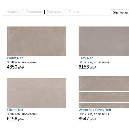
Наличие
|
Свободно
|
В резерве
|
В пути
Элемен
Warm Rett
Grey Rett
30x60 см, пол/стены
30x60 см, пол/стены
4850
6156
р/м²
р/м²
Silver Rett
Warm Mix Sizes Rett
30x60 см, пол/стены
30x60 см, пол/стены
6156
8547
р/м²
р/м²