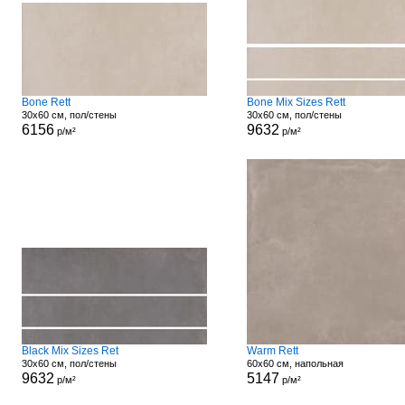
Bone Rett
Bone Mix Sizes Rett
30x60 см, пол/стены
30x60 см, пол/стены
6156
9632
р/м²
р/м²
Black Mix Sizes Ret
Warm Rett
30x60 см, пол/стены
60x60 см, напольная
9632
5147
р/м²
р/м²