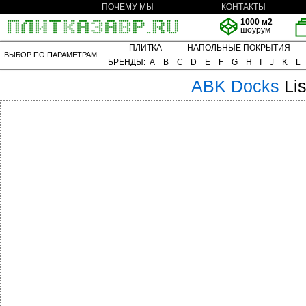
ПОЧЕМУ МЫ
КОНТАКТЫ
1000 м2
шоурум
ПЛИТКА
НАПОЛЬНЫЕ ПОКРЫТИЯ
ВЫБОР ПО ПАРАМЕТРАМ
БРЕНДЫ:
A
B
C
D
E
F
G
H
I
J
K
L
ABK
Docks
Li