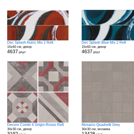
Dec Splash Aranc Mix 2 Rett
Dec Splash Blue Mix 2 Rett
15x60 см, декор
15x60 см, декор
4637
4637
р/шт
р/шт
Decoro Combi 4 Grigio-Rosso Rett
Mosaico Quadretti Grey
30x30 см, декор
30x30 см, мозаика
3192
13428