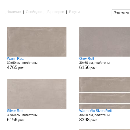
Наличие
|
Свободно
|
В резерве
|
В пути
Элемен
Warm Rett
Grey Rett
30x60 см, пол/стены
30x60 см, пол/стены
4765
6156
р/м²
р/м²
Silver Rett
Warm Mix Sizes Rett
30x60 см, пол/стены
30x60 см, пол/стены
6156
8398
р/м²
р/м²