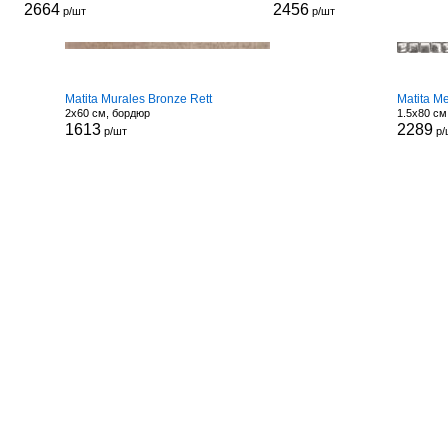
2664
2456
р/шт
р/шт
Matita Murales Bronze Rett
Matita Me
2x60 см, бордюр
1.5x80 см
1613
2289
р/шт
р/