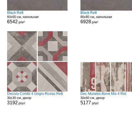
Black Rett
Black Rett
60x60 см, напольная
80x80 см, напольная
6542
6928
р/м²
р/м²
Decoro Combi 4 Grigio-Rosso Rett
Dec Murales Bone Mix 4 Ret
30x30 см, декор
30x60 см, декор
3192
5177
р/шт
р/шт