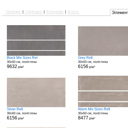
Наличие
|
Свободно
|
В резерве
|
В пути
Элемен
Black Mix Sizes Ret
Grey Rett
30x60 см, пол/стены
30x60 см, пол/стены
9632
6156
р/м²
р/м²
Silver Rett
Warm Mix Sizes Rett
30x60 см, пол/стены
30x60 см, пол/стены
6156
8477
р/м²
р/м²