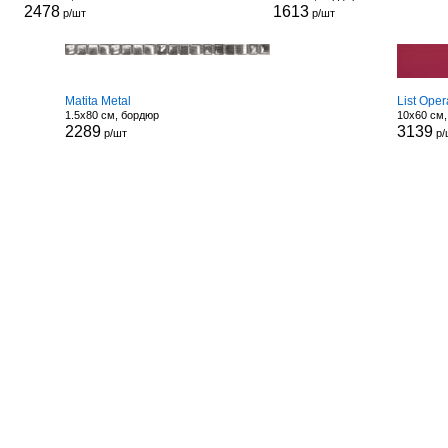
2478
1613
р/шт
р/шт
Matita Metal
List Ope
1.5x80 см, бордюр
10x60 см
2289
3139
р/шт
р/