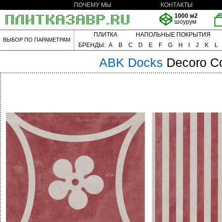
ПОЧЕМУ МЫ
КОНТАКТЫ
1000 м2
шоурум
ПЛИТКА
НАПОЛЬНЫЕ ПОКРЫТИЯ
ВЫБОР ПО ПАРАМЕТРАМ
БРЕНДЫ:
A
B
C
D
E
F
G
H
I
J
K
L
ABK
Docks
Decoro C