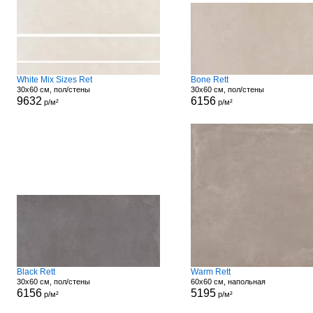
White Mix Sizes Ret
Bone Rett
30x60 см, пол/стены
30x60 см, пол/стены
9632
6156
р/м²
р/м²
Black Rett
Warm Rett
30x60 см, пол/стены
60x60 см, напольная
6156
5195
р/м²
р/м²