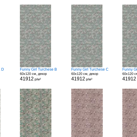
a D
Funny Girl Turchese B
Funny Girl Turchese C
Funny Gi
60x120 см, декор
60x120 см, декор
60x120 с
41912
41912
41912
р/м²
р/м²