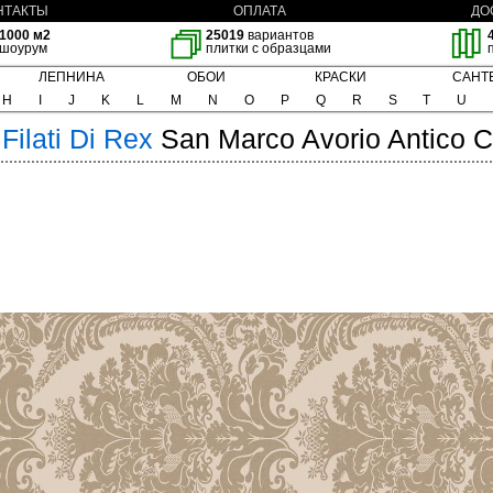
НТАКТЫ
ОПЛАТА
ДО
1000 м2
25019
вариантов
шоурум
плитки с образцами
ЛЕПНИНА
ОБОИ
КРАСКИ
САНТ
H
I
J
K
L
M
N
O
P
Q
R
S
T
U
 Filati Di Rex
San Marco Avorio Antico 