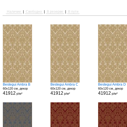
Наличие
|
Свободно
|
В резерве
|
В пути
Bestegui Ambra B
Bestegui Ambra C
Bestegui Ambra D
60x120 см, декор
60x120 см, декор
60x120 см, декор
41912
41912
41912
р/м²
р/м²
р/м²