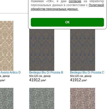
Нажимая «ОК», я даю
согласие
на обработку
персональных данных в соответствии с
Политикой
обработки персональных данных
.
|
|
Есть образец
Поверхность
Размер
ОК
 Avorio Antico D
Bestegui Blu Di Prussia B
Bestegui Blu Di Prussia C
м, декор
60x120 см, декор
60x120 см, декор
41912
41912
р/м²
р/м²
р/м²