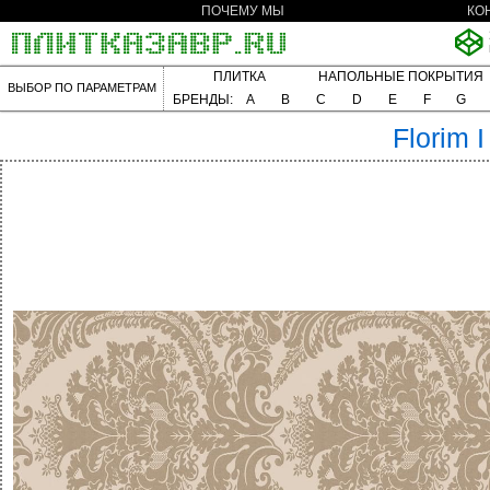
ПОЧЕМУ МЫ
КО
ПЛИТКА
НАПОЛЬНЫЕ ПОКРЫТИЯ
ВЫБОР ПО ПАРАМЕТРАМ
БРЕНДЫ:
A
B
C
D
E
F
G
Florim
I