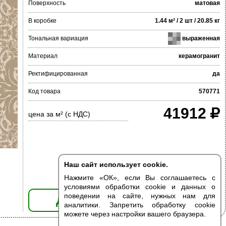
Поверхность
матовая
В коробке
1.44 м² / 2 шт / 20.85 кг
Тональная вариация
выраженная
Материал
керамогранит
Ректифицированная
да
Код товара
570771
41912
цена за м² (с НДС)
Наш сайт использует cookie.
Нажмите «ОК», если Вы соглашаетесь с
условиями обработки cookie и данных о
поведении на сайте, нужных нам для
ДОБАВИТЬ В КОРЗИНУ
аналитики. Запретить обработку cookie
можете через настройки вашего браузера.