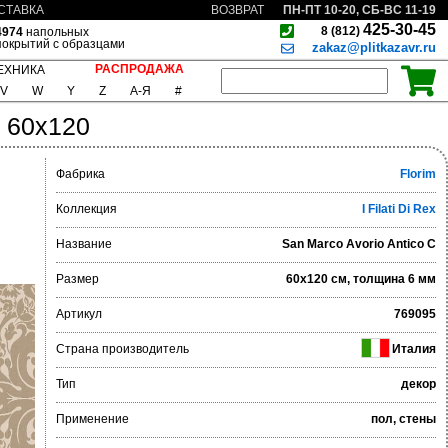
ПН-ПТ 10-20, СБ-ВС 11-19
СТАВКА
ВОЗВРАТ
425-30-45
8 (812)
4974
напольных
покрытий с образцами
zakaz@plitkazavr.ru
РАСПРОДАЖА
ЕХНИКА
V
W
Y
Z
А-Я
#
C 60x120
Фабрика
Florim
Коллекция
I Filati Di Rex
Название
San Marco Avorio Antico C
Размер
60x120 см, толщина 6 мм
Артикул
769095
Страна производитель
Италия
Тип
декор
Применение
пол, стены