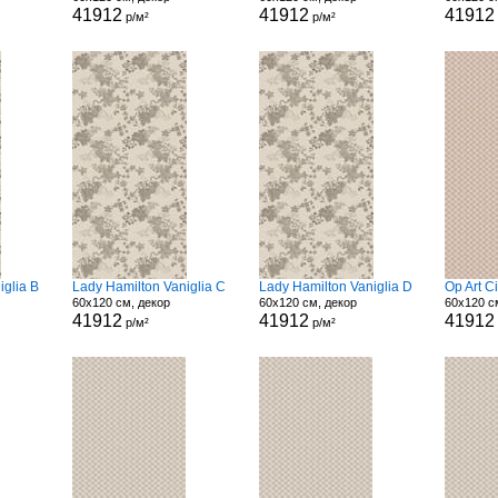
41912
41912
41912
р/м²
р/м²
iglia B
Lady Hamilton Vaniglia C
Lady Hamilton Vaniglia D
Op Art C
60x120 см, декор
60x120 см, декор
60x120 с
41912
41912
41912
р/м²
р/м²