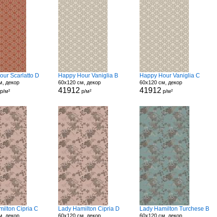
ur Scarlatto D
Happy Hour Vaniglia B
Happy Hour Vaniglia C
м, декор
60x120 см, декор
60x120 см, декор
41912
41912
р/м²
р/м²
р/м²
ilton Cipria C
Lady Hamilton Cipria D
Lady Hamilton Turchese B
м, декор
60x120 см, декор
60x120 см, декор