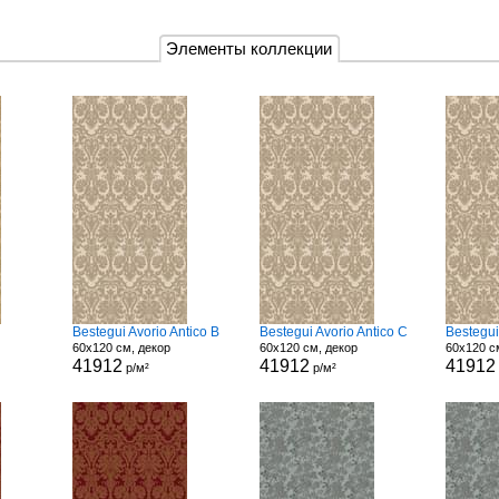
Элементы коллекции
Bestegui Avorio Antico B
Bestegui Avorio Antico C
Bestegui
60x120 см, декор
60x120 см, декор
60x120 с
41912
41912
41912
р/м²
р/м²