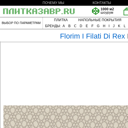
ПОЧЕМУ МЫ
КОНТАКТЫ
1000 м2
шоурум
ПЛИТКА
НАПОЛЬНЫЕ ПОКРЫТИЯ
ВЫБОР ПО ПАРАМЕТРАМ
БРЕНДЫ:
A
B
C
D
E
F
G
H
I
J
K
L
Florim
I Filati Di Rex