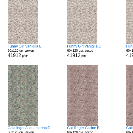
Funny Girl Vaniglia B
Funny Girl Vaniglia C
Funn
60x120 см, декор
60x120 см, декор
60x1
41912
41912
41
р/м²
р/м²
Goldfinger Acquamarina D
Goldfinger Glicine B
Gold
60x120 см, декор
60x120 см, декор
60x1