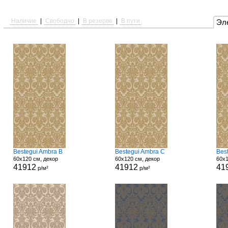
Наличие
|
Свободно
|
В резерве
|
В пути
Эл
Bestegui Ambra B
Bestegui Ambra C
Bes
60x120 см, декор
60x120 см, декор
60x1
41912
41912
41
р/м²
р/м²